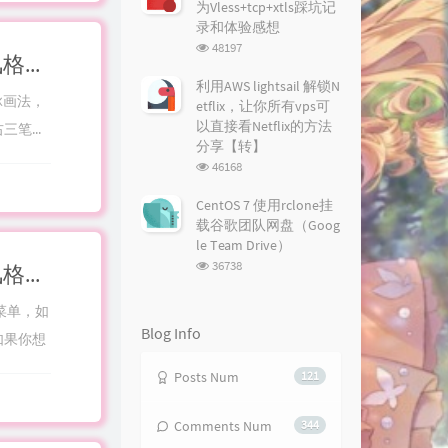
为Vless+tcp+xtls踩坑记
录和体验感想
浏
48197
【Photoshop基础教程分享】如何制作手绘奇幻风格游戏世界地图 第三节-1部分 How To Draw Fantasy Map零基础全流程分享
览
次
利用AWS lightsail 解锁N
数:
脉画法，
etflix，让你所有vps可
以直接看Netflix的方法
笔...
分享【转】
浏
46168
览
次
CentOS 7 使用rclone挂
数:
载谷歌团队网盘（Goog
le Team Drive）
浏
36738
【Photoshop基础教程分享】如何制作手绘奇幻风格游戏世界地图 第二节 How To Draw Fantasy Map零基础全流程分享
览
次
菜单，如
数:
Blog Info
如果你想
Posts Num
121
Comments Num
344