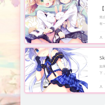
简
有
S
如
下