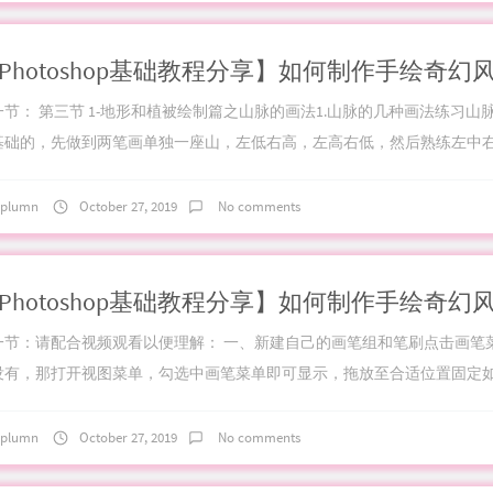
一节： 第三节 1-地形和植被绘制篇之山脉的画法1.山脉的几种画法练习山
基础的，先做到两笔画单独一座山，左低右高，左高右低，然后熟练左中右三
plumn
October 27, 2019
No comments
一节：请配合视频观看以便理解： 一、新建自己的画笔组和笔刷点击画笔
没有，那打开视图菜单，勾选中画笔菜单即可显示，拖放至合适位置固定
..
plumn
October 27, 2019
No comments