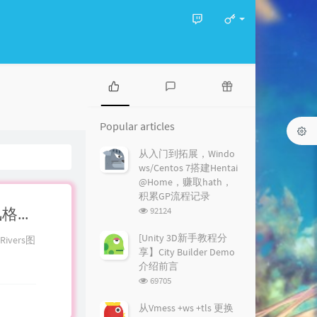
P
L
R
o
a
a
Popular articles
p
t
n
u
e
d
从入门到拓展，Windo
l
s
o
ws/Centos 7搭建Hentai
a
t
m
@Home，赚取hath，
r
c
a
积累GP流程记录
a
o
r
浏
【Photoshop基础教程分享】如何制作手绘奇幻风格游戏世界地图 第三节-2部分 How To Draw Fantasy Map零基础全流程分享
92124
r
m
t
览
t
m
i
次
[Unity 3D新手教程分
vers图
i
数:
e
c
享】City Builder Demo
c
n
l
介绍前言
l
t
e
浏
69705
e
s
s
览
s
次
从Vmess +ws +tls 更换
数: