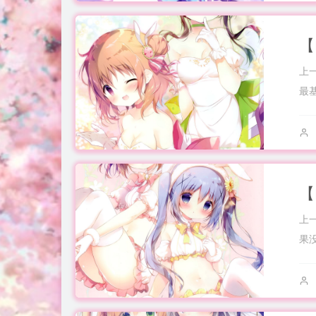
上
最
上
果
全部.