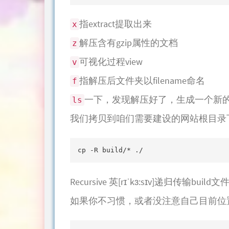
指extract提取出来
x
解压含有gzip属性的文档
z
可视化过程view
v
指解压后文件夹以filename命名
f
一下，发现解压好了，生成一个新的b
ls
我们拷贝到咱们需要建设的网站根目录
cp -R build/* ./
Recursive 英[rɪˈkɜ:sɪv]递归传输
如果你不习惯，或者没注意自己目前位