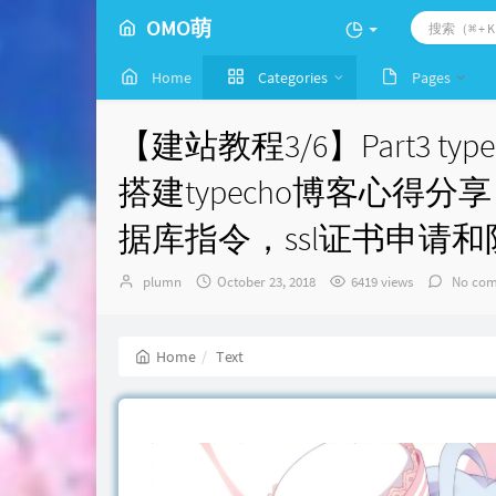
OMO萌
Home
Categories
Pages
【建站教程3/6】Part3 t
搭建typecho博客心得分享，
据库指令，ssl证书申请和
Author：
发
plumn
October 23, 2018
6419 views
No com
布
时
间：
Home
Text