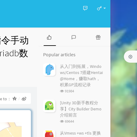
全指令手动
P
L
R
iadb数
o
a
a
Popular articles
p
t
n
u
e
d
从入门到拓展，Windo
l
s
o
ws/Centos 7搭建Hentai
a
t
m
@Home，赚取hath，
r
c
a
积累GP流程记录
a
o
r
浏
91984
r
m
t
览
re to：
t
m
i
次
[Unity 3D新手教程分
i
数:
e
c
享】City Builder Demo
c
n
l
介绍前言
l
t
e
浏
69644
e
s
s
览
s
次
从Vmess +ws +tls 更换
数: