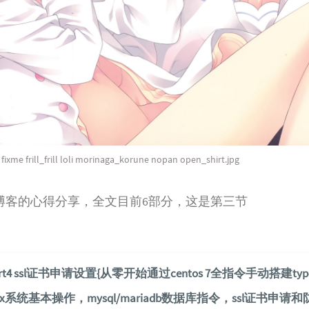
fixme frill_frill loli morinaga_korune nopan open_shirt.jpg
echo博客的心得分享，全文目前6部分，这是第三节
t4 ssl证书申请设置{从零开始通过centos 7全指令手动搭建typ
x系统基本操作，mysql/mariadb数据库指令，ssl证书申请