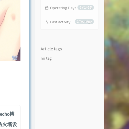
Operating Days
8 Y 148 D
Last activity
1 Year Ago
Article tags
no tag
echo博
和防火墙设