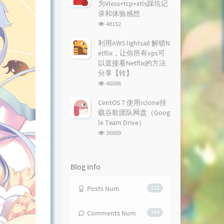
为Vless+tcp+xtls踩坑记
录和体验感想
浏
48152
览
次
利用AWS lightsail 解锁N
数:
etflix，让你所有vps可
以直接看Netflix的方法
分享【转】
浏
46096
览
次
CentOS 7 使用rclone挂
数:
载谷歌团队网盘（Goog
le Team Drive）
浏
36689
览
次
数:
Blog Info
Posts Num
121
Comments Num
344