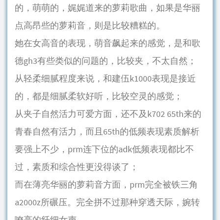
的，萌萌的，娓娓道来的萝莉歌曲，如果是华丽
点高昂些的萝莉音，则是比较糟糕的。
她在女高音的表现，萌音飙起来的感觉，是和歌
德gh3有些类似的问题的，比较夹，不太自然；
从轻柔细腻程度来说，和建伍k1000表现是接近
的，都是细腻柔软好听，比较空灵的感觉；
从夹子自然活力可爱方面，还不及k702 65th来的
青春自然有活力，而且65th的低频表现素质解析
要强上不少，prm连下位的adk低频表现都比不
过，素质和综合性更没得谈了；
而在薄亮华丽的萝莉音方面，prm完全被铁三角
a2000z所碾压。完全拼不过那种穿透天际，婉转
嘹亮的纤细女声。