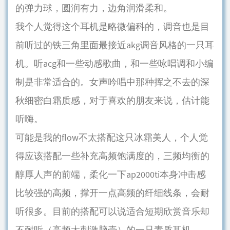
的弹力球，圆润有力，边角润滑柔和。
我个人觉得这个耳机是略微偏科的，调音也是目
前听过的铁三角里面最接近akg调音风格的一只耳
机。听acg和一些动感歌曲，和一些咏唱调和小编
制是非常适合的。女声吟唱中那种挥之不去的深
秋细密白霜质感，对于喜欢的朋友来说，估计能
听嗨。
可能是我的flow不太搭配这只冰霜美人，个人觉
得应该搭配一些补充高频饱满度的，三频均衡的
醇厚人声的前端，柔化一下ap2000ti本身冲击感
比较强的高频，撑开一点高频的纤细线条，会耐
听很多。目前的搭配可以说适合短期欣赏音乐却
不耐听（高频太刺激脑壳）的一只素质耳机。