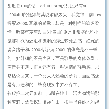
甜度是100的话，ad1000prm的甜度只有80.
a900xltd的低频与其说浓郁轰头，我觉得目前flow
搭配a2000z耳罩的感觉，却是一种别样的缠绵柔
情，听某些萝莉劲曲(小黄曲),倒是非常搭配雌小
鬼那种欲拒还迎和鬼混的醉生梦死之感。红碗的
调音路子和a2000z以及ap2000ti的薄亮是不一样
的，她纤细的不是声音，而是歌手的身体体型，
声音并不薄，而且还有着一种调情的骚动感。只
是话说回来，一个比大人还会的萝莉，画面感还
是有点违和的，毕竟现实中并不存在。
被虚拟二次元萝莉一jio踩在地上，活力满满的那
种萝莉，然后探过脑袋伸出一根手指轻佻地勾起