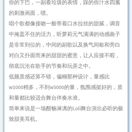
你的下巴，一副看垃圾的表情，踩的你汁水四溅
的刺激画面，啧。
唱个歌都像接吻一般带着口水拉丝的甜腻，调音
中掩盖不住的活力，听萝莉元气满满的动感曲子
是非常到位的，中间的副歌以及换气间歇和旁白
对白又扑面而来的甜甜的蜜意，让人应接不暇，
彻底沉沦在歌手的节奏和玩弄之中。
低频质感还算不错，偏糊那种设计，量感比
w1000稍多，不到w5000的量，氛围感挺好的，质
和量都比较适合舞台伴奏水准。
简单来说是一场酣畅淋漓的Loli舞台演出必听的极
致甜美耳机。