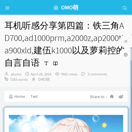
OMO萌
耳机听感分享第四篇：铁三角A
D700,ad1000prm,a2000z,ap2000ti,
a900xld,建伍k1000以及萝莉控的
自言自语
Author：
发
plumn
April 25, 2024
7602 views
3 comments
布
Categories：
7283 words
OMO萌
时
间：
Home
Text
Share to：