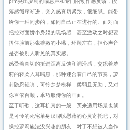
prm突出萝莉的喘息声和专门的动作感反馈，段
落感循序渐进，突入感真切紧致，很细腻。能带
给你一种同步的，如同自己正在进行的、面对面
把控对面娇小身躯的现场感，甚至激动之时想要
捂住脸前那张稚嫩的小嘴，环顾左右，担心声音
是否被别人听见的真实感。
感受着真切的挺进距离反馈和润滑感，交织着萝
莉的轻柔入耳喘息，那种迎合着自己的节奏，萝
莉隐忍轻嗔，可怜楚楚模样，柔弱且无助，又对
你百依百顺，乖巧服侍你的画面。
至于听歌，这耳机真的一般。买来适用场景也就
是可怜的死宅单身汉聊以慰藉的心灵寄托吧，对
操控萝莉施法没兴趣的朋友，对于不想被人当作