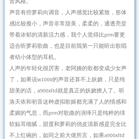
音风格。
声音有些萝莉向调音，人声感觉比较紧致，形体
感比较瘦小，声音非常甜美，柔柔的，通透亮堂
带着浓郁的清新活力感，我个人觉得比prm要更
适合听萝莉歌曲，也是目前我第一只能听出歌唱
者幼小体型的耳机。
人声的年轻化很厉害，老阿姨的歌都变成少女声
了，如果说w1000的声音还算不上妖娆，只是纯
甜美的话，a900xltd就是真正的妖娆撩人了。听
洛天依和初音这种虚拟歌姬都充满了人的情感和
柔媚的气息，而prm对歌曲的演绎只是纯粹的绵
软贴耳细腻，甜度和萝莉的俏皮清新感是完全比
不上红碗的，如同之前大佬所言，如果a900xltd