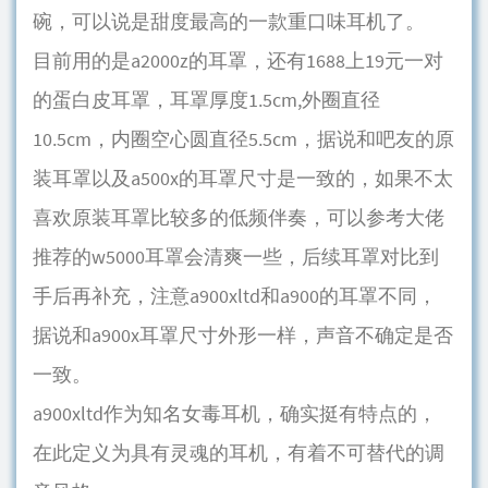
碗，可以说是甜度最高的一款重口味耳机了。
目前用的是a2000z的耳罩，还有1688上19元一对
的蛋白皮耳罩，耳罩厚度1.5cm,外圈直径
10.5cm，内圈空心圆直径5.5cm，据说和吧友的原
装耳罩以及a500x的耳罩尺寸是一致的，如果不太
喜欢原装耳罩比较多的低频伴奏，可以参考大佬
推荐的w5000耳罩会清爽一些，后续耳罩对比到
手后再补充，注意a900xltd和a900的耳罩不同，
据说和a900x耳罩尺寸外形一样，声音不确定是否
一致。
a900xltd作为知名女毒耳机，确实挺有特点的，
在此定义为具有灵魂的耳机，有着不可替代的调