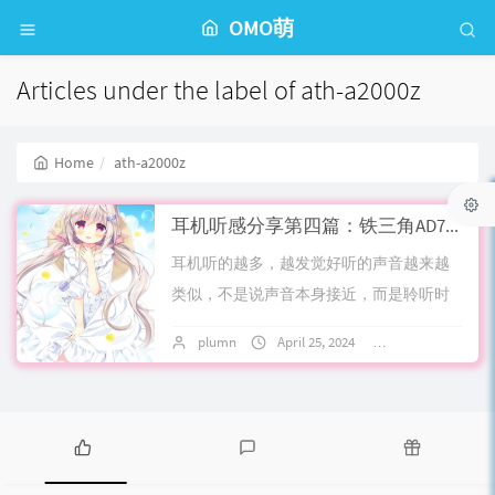
OMO萌
Articles under the label of ath-a2000z
Home
ath-a2000z
耳机听感分享第四篇：铁三角AD700,ad1000prm,a2000z,ap2000ti,a900xld,建伍k1000以及萝莉控的自言自语
耳机听的越多，越发觉好听的声音越来越
类似，不是说声音本身接近，而是聆听时
候自己的状态越来越平静，不同耳机给人
plumn
April 25, 2024
3 comments
的触动都比较近似，就像阈值上升了？难
免隐隐有退...
P
L
R