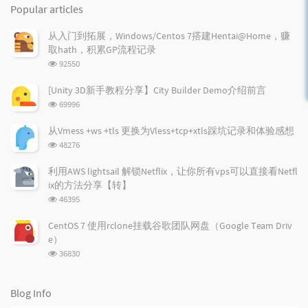
o
a
a
Popular articles
p
t
n
u
e
d
从入门到拓展，Windows/Centos 7搭建Hentai@Home，赚
l
s
o
取hath，积累GP流程记录
a
t
m
浏
92550
r
c
a
览
a
o
r
次
[Unity 3D新手教程分享】City Builder Demo介绍前言
r
数:
m
t
浏
69996
t
m
i
览
i
e
c
次
从Vmess +ws +tls 更换为Vless+tcp+xtls踩坑记录和体验感想
数:
c
n
l
浏
48276
l
t
e
览
e
次
s
s
利用AWS lightsail 解锁Netflix，让你所有vps可以直接看Netfl
数:
s
ix的方法分享【转】
浏
46395
览
次
CentOS 7 使用rclone挂载谷歌团队网盘（Google Team Driv
数:
e）
浏
36830
览
次
数:
Blog Info