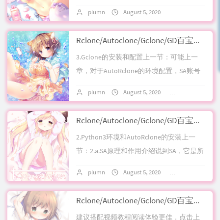
一定的了解;一颗蠢蠢欲动的心;对lnmp建站
plumn
August 5, 2020
No comments
环...
Rclone/Autoclone/Gclone/GD百宝箱系列全解析谷歌云盘通过SA快速拷贝自动突破750GB&TG机器人转存从零开始流程:第三章 金丹篇 Gclone--简约而不简单
3.Gclone的安装和配置上一节：可能上一
章，对于AutoRclone的环境配置，SA账号
涉及的google开发者控制台，google群
plumn
August 5, 2020
4 comments
组，autoRc...
Rclone/Autoclone/Gclone/GD百宝箱系列全解析谷歌云盘通过SA快速拷贝自动突破750GB&TG机器人转存从零开始流程:第二章 筑基篇 AutoRclone -一切的基石-ServiceAccount
2.Python3环境和AutoRclone的安装上一
节：2.a.SA原理和作用介绍说到SA，它是所
有google云盘搬运工具的核心搬运工，创
plumn
August 5, 2020
6 comments
建大量SA账...
Rclone/Autoclone/Gclone/GD百宝箱系列全解析谷歌云盘通过SA快速拷贝自动突破750GB&TG机器人转存从零开始流程:第一章 练气篇 Rclone-最初的美好
建议搭配视频教程阅读体验更佳，点击上