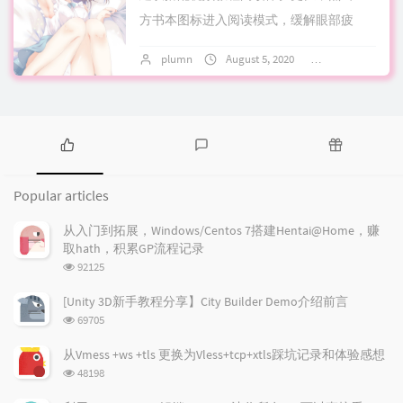
方书本图标进入阅读模式，缓解眼部疲
劳，侧边有章节索引快速定位，好了，我
plumn
August 5, 2020
4 comments
们开始吧! youtube 4K高清点此：1.R...
P
L
R
o
a
a
Popular articles
p
t
n
u
e
d
从入门到拓展，Windows/Centos 7搭建Hentai@Home，赚
l
s
o
取hath，积累GP流程记录
a
t
m
浏
92125
r
c
a
览
a
o
r
次
[Unity 3D新手教程分享】City Builder Demo介绍前言
r
数:
m
t
浏
69705
t
m
i
览
i
e
c
次
从Vmess +ws +tls 更换为Vless+tcp+xtls踩坑记录和体验感想
数:
c
n
l
浏
48198
l
t
e
览
次