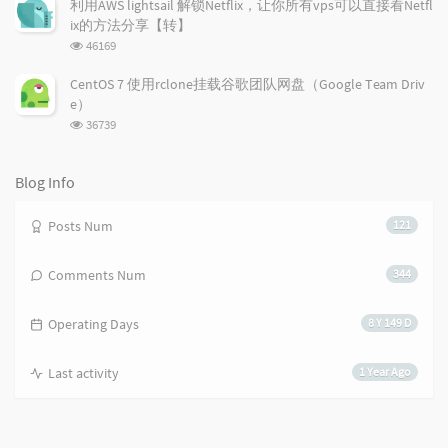
e
s
s
利用AWS lightsail 解锁Netflix，让你所有vps可以直接看Netfl
数:
s
ix的方法分享【转】
浏
46169
览
次
CentOS 7 使用rclone挂载谷歌团队网盘（Google Team Driv
数:
e）
浏
36739
览
次
数:
Blog Info
Posts Num
121
Comments Num
344
Operating Days
8 Y 149 D
Last activity
1 Year Ago