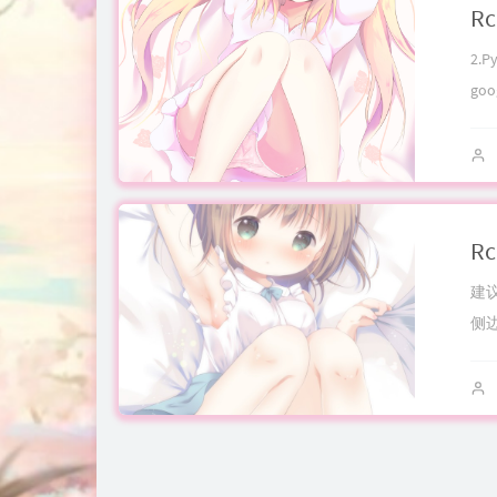
2.
go
建
侧边