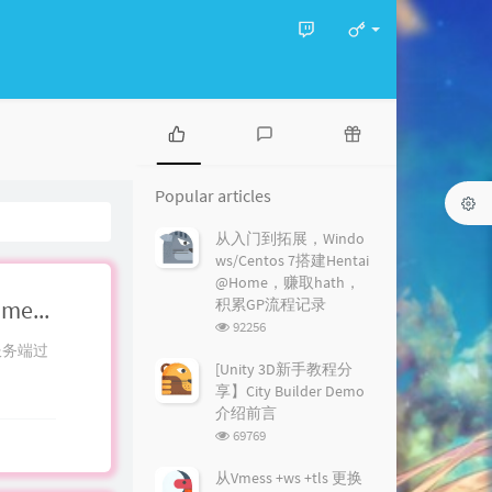
P
L
R
o
a
a
Popular articles
p
t
n
u
e
d
从入门到拓展，Windo
l
s
o
ws/Centos 7搭建Hentai
a
t
m
@Home，赚取hath，
r
c
a
从入门到拓展，Windows/Centos 7搭建Hentai@Home，赚取hath，积累GP流程记录
积累GP流程记录
a
o
r
浏
92256
r
m
t
览
e服务端过
t
m
i
次
[Unity 3D新手教程分
i
数:
e
c
享】City Builder Demo
c
n
l
介绍前言
l
t
e
浏
69769
e
s
s
览
s
次
从Vmess +ws +tls 更换
数: