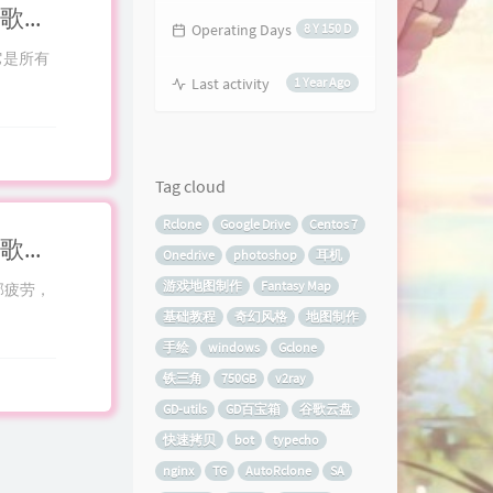
Rclone/Autoclone/Gclone/GD百宝箱系列全解析谷歌云盘通过SA快速拷贝自动突破750GB&TG机器人转存从零开始流程:第二章 筑基篇 AutoRclone -一切的基石-ServiceAccount
Operating Days
8 Y 150 D
，它是所有
Last activity
1 Year Ago
Tag cloud
Rclone
Google Drive
Centos 7
Rclone/Autoclone/Gclone/GD百宝箱系列全解析谷歌云盘通过SA快速拷贝自动突破750GB&TG机器人转存从零开始流程:第一章 练气篇 Rclone-最初的美好
Onedrive
photoshop
耳机
游戏地图制作
Fantasy Map
部疲劳，
基础教程
奇幻风格
地图制作
手绘
windows
Gclone
铁三角
750GB
v2ray
GD-utils
GD百宝箱
谷歌云盘
快速拷贝
bot
typecho
nginx
TG
AutoRclone
SA