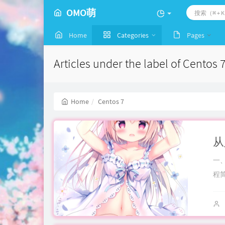
OMO萌
Home
Categories
Pages
Articles under the label of Centos 
Home
Centos 7
一、
程