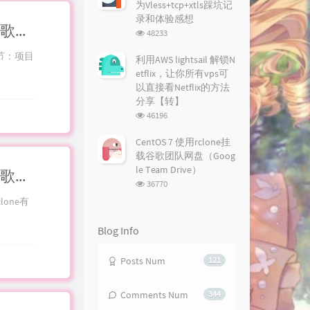
为Vless+tcp+xtls踩坑记
录和体验感想
Rclone/Autoclone/Gclone/GD百宝箱系列全解析谷歌云盘通过SA快速拷贝自动突破750GB&TG机器人转存从零开始流程:第五章 入魔篇 Fclone 为伊消得人憔悴
浏
48233
览
一节：项目
次
利用AWS lightsail 解锁N
数:
etflix，让你所有vps可
以直接看Netflix的方法
分享【转】
浏
46196
览
次
CentOS 7 使用rclone挂
数:
载谷歌团队网盘（Goog
le Team Drive）
Rclone/Autoclone/Gclone/GD百宝箱系列全解析谷歌云盘通过SA快速拷贝自动突破750GB&TG机器人转存从零开始流程:第四章 元婴篇 GD-Utils 百宝箱--这里海纳百川
浏
36770
览
lone有
次
数:
Blog Info
Posts Num
121
Comments Num
344