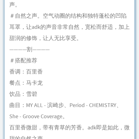
声。
＃自然之声。空气动圈的结构和独特蓬松的凹陷
耳罩，让adk的声音非常自然，宽松而舒适，加上
甜润的修饰，让人无比享受。
————割————
＃搭配推荐
香调：百里香
餐点：马卡龙
饮品：雪碧
曲目：MY ALL - 滨崎步、Period - CHEMISTRY、
She - Groove Coverage。
百里香微甜，带有青草的芳香。adk即是如此，微
甜的自然之声。