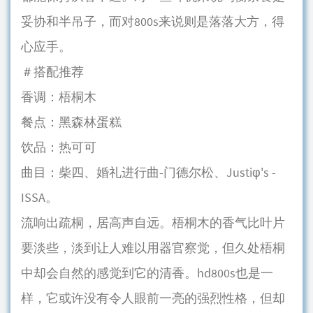
妥协和半吊子，而对800s来说则是落落大方，得
心应手。
＃搭配推荐
香调：梧桐木
餐点：黑森林蛋糕
饮品：热可可
曲目：柴四、婚礼进行曲-门德尔松、Justiφ's -
ISSA。
流响出疏桐，居高声自远。梧桐木的香气比叶片
要淡些，淡到让人难以用器官察觉，但久处梧桐
中却会自然的感觉到它的清香。hd800s也是一
样，它或许没有令人眼前一亮的强烈性格，但却