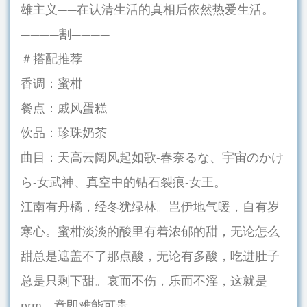
雄主义——在认清生活的真相后依然热爱生活。
————割————
＃搭配推荐
香调：蜜柑
餐点：戚风蛋糕
饮品：珍珠奶茶
曲目：天高云阔风起如歌-春奈るな、宇宙のかけ
ら-女武神、真空中的钻石裂痕-女王。
江南有丹橘，经冬犹绿林。岂伊地气暖，自有岁
寒心。蜜柑淡淡的酸里有着浓郁的甜，无论怎么
甜总是遮盖不了那点酸，无论有多酸，吃进肚子
总是只剩下甜。哀而不伤，乐而不淫，这就是
prm，意即难能可贵。