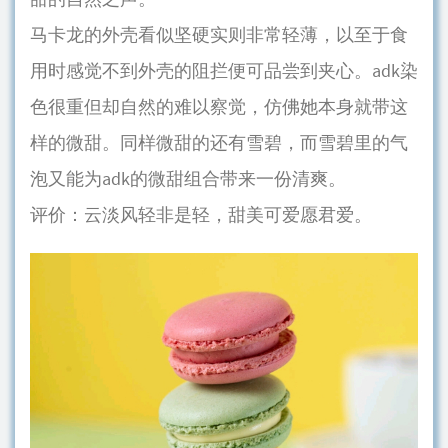
马卡龙的外壳看似坚硬实则非常轻薄，以至于食
用时感觉不到外壳的阻拦便可品尝到夹心。adk染
色很重但却自然的难以察觉，仿佛她本身就带这
样的微甜。同样微甜的还有雪碧，而雪碧里的气
泡又能为adk的微甜组合带来一份清爽。
评价：云淡风轻非是轻，甜美可爱愿君爱。