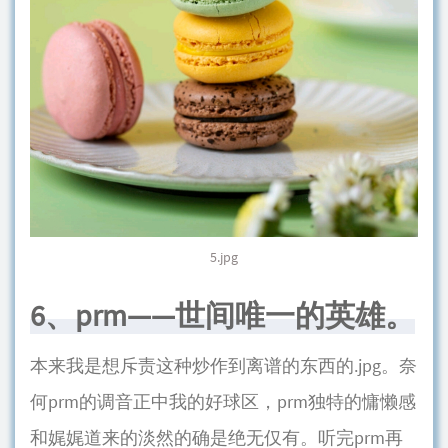
5.jpg
6、prm——世间唯一的英雄。
本来我是想斥责这种炒作到离谱的东西的.jpg。奈
何prm的调音正中我的好球区，prm独特的慵懒感
和娓娓道来的淡然的确是绝无仅有。听完prm再