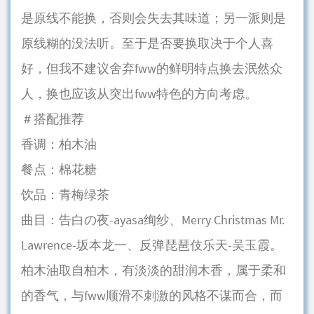
是原线不能换，否则会失去其味道；另一派则是
原线糊的没法听。至于是否要换取决于个人喜
好，但我不建议舍弃fww的鲜明特点换去泯然众
人，换也应该从突出fww特色的方向考虑。
＃搭配推荐
香调：柏木油
餐点：棉花糖
饮品：青梅绿茶
曲目：告白の夜-ayasa绚纱、Merry Christmas Mr.
Lawrence-坂本龙一、反弹琵琶伎乐天-吴玉霞。
柏木油取自柏木，有淡淡的甜润木香，属于柔和
的香气，与fww顺滑不刺激的风格不谋而合，而