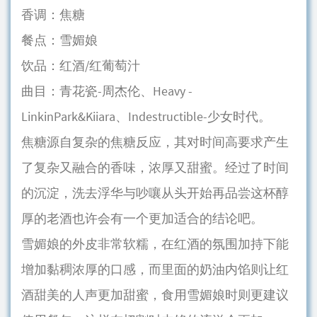
香调：焦糖
餐点：雪媚娘
饮品：红酒/红葡萄汁
曲目：青花瓷-周杰伦、Heavy -
LinkinPark&Kiiara、Indestructible-少女时代。
焦糖源自复杂的焦糖反应，其对时间高要求产生
了复杂又融合的香味，浓厚又甜蜜。经过了时间
的沉淀，洗去浮华与吵嚷从头开始再品尝这杯醇
厚的老酒也许会有一个更加适合的结论吧。
雪媚娘的外皮非常软糯，在红酒的氛围加持下能
增加黏稠浓厚的口感，而里面的奶油内馅则让红
酒甜美的人声更加甜蜜，食用雪媚娘时则更建议