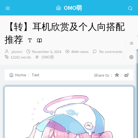
OMO萌
【转】耳机欣赏及个人向搭配
推荐
Author：
发
plumn
November 6, 2024
4644 views
No comments
布
Categories：
12182 words
OMO萌
时
间：
Home
Text
Share to：