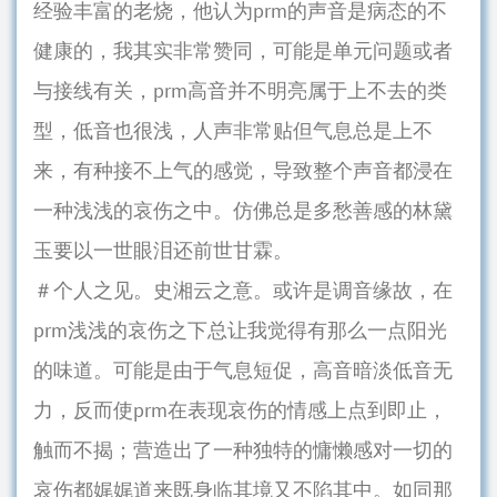
经验丰富的老烧，他认为prm的声音是病态的不
健康的，我其实非常赞同，可能是单元问题或者
与接线有关，prm高音并不明亮属于上不去的类
型，低音也很浅，人声非常贴但气息总是上不
来，有种接不上气的感觉，导致整个声音都浸在
一种浅浅的哀伤之中。仿佛总是多愁善感的林黛
玉要以一世眼泪还前世甘霖。
＃个人之见。史湘云之意。或许是调音缘故，在
prm浅浅的哀伤之下总让我觉得有那么一点阳光
的味道。可能是由于气息短促，高音暗淡低音无
力，反而使prm在表现哀伤的情感上点到即止，
触而不揭；营造出了一种独特的慵懒感对一切的
哀伤都娓娓道来既身临其境又不陷其中。如同那