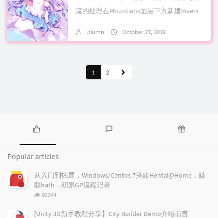
流的处理在Mountains图层下方新建Rivers
图层河流的基本特征：起源于高海拔地
plumn
October 27, 2019
No comment
区，从山脚汇聚，选择最快的...
1
2
P
L
R
o
a
a
Popular articles
p
t
n
u
e
d
从入门到拓展，Windows/Centos 7搭建Hentai@Home，赚
l
s
o
取hath，积累GP流程记录
a
t
m
浏
92244
r
c
a
览
a
o
r
次
[Unity 3D新手教程分享】City Builder Demo介绍前言