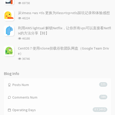
r
数:
m
t
浏
69738
t
m
i
览
i
e
c
次
从Vmess +ws +tls 更换为Vless+tcp+xtls踩坑记录和体验感想
数:
c
n
l
浏
48224
l
t
e
览
e
次
s
s
利用AWS lightsail 解锁Netflix，让你所有vps可以直接看Netfl
数:
s
ix的方法分享【转】
浏
46188
览
次
CentOS 7 使用rclone挂载谷歌团队网盘（Google Team Driv
数:
e）
浏
36746
览
次
数:
Blog Info
Posts Num
121
Comments Num
344
Operating Days
8 Y 149 D