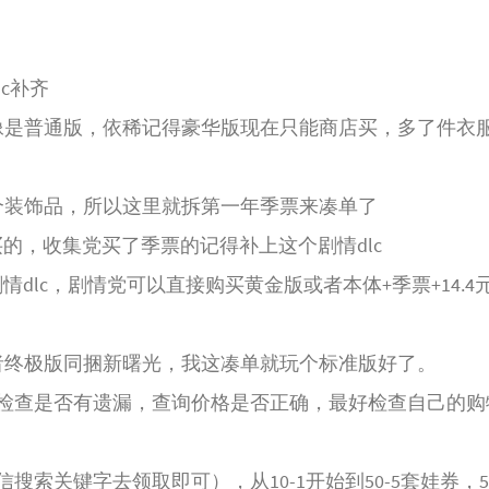
c补齐
像是普通版，依稀记得豪华版现在只能商店买，多了件衣
3个装饰品，所以这里就拆第一年季票来凑单了
买的，收集党买了季票的记得补上这个剧情dlc
情dlc，剧情党可以直接购买黄金版或者本体+季票+14.4
者终极版同捆新曙光，我这凑单就玩个标准版好了。
检查是否有遗漏，查询价格是否正确，最好检查自己的购
索关键字去领取即可），从10-1开始到50-5套娃券，