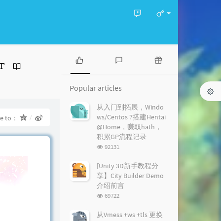
P
L
R
o
a
a
Popular articles
p
t
n
u
e
d
从入门到拓展，Windo
l
s
o
ws/Centos 7搭建Hentai
re to：
a
t
m
@Home，赚取hath，
r
c
a
积累GP流程记录
a
o
r
浏
92131
r
m
t
览
t
m
i
次
[Unity 3D新手教程分
i
数:
e
c
享】City Builder Demo
c
n
l
介绍前言
l
t
e
浏
69722
e
s
s
览
s
次
从Vmess +ws +tls 更换
数: