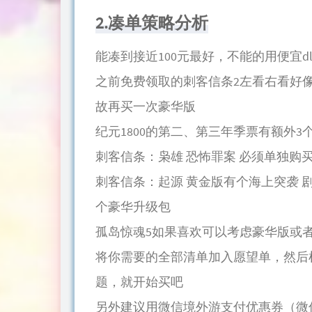
2.凑单策略分析
能凑到接近100元最好，不能的用便宜dl
之前免费领取的刺客信条2左看右看好
故再买一次豪华版
纪元1800的第二、第三年季票有额外
刺客信条：枭雄 恐怖罪案 必须单独购
刺客信条：起源 黄金版有个海上突袭 剧
个豪华升级包
孤岛惊魂5如果喜欢可以考虑豪华版或
将你需要的全部清单加入愿望单，然后
题，就开始买吧
另外建议用微信境外游支付优惠券（微信搜