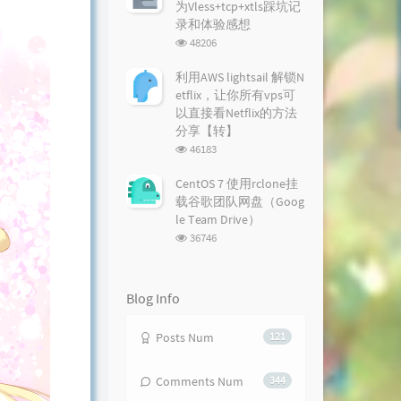
为Vless+tcp+xtls踩坑记
录和体验感想
浏
48206
览
次
利用AWS lightsail 解锁N
数:
etflix，让你所有vps可
以直接看Netflix的方法
分享【转】
浏
46183
览
次
CentOS 7 使用rclone挂
数:
载谷歌团队网盘（Goog
le Team Drive）
浏
36746
览
次
数:
Blog Info
Posts Num
121
Comments Num
344