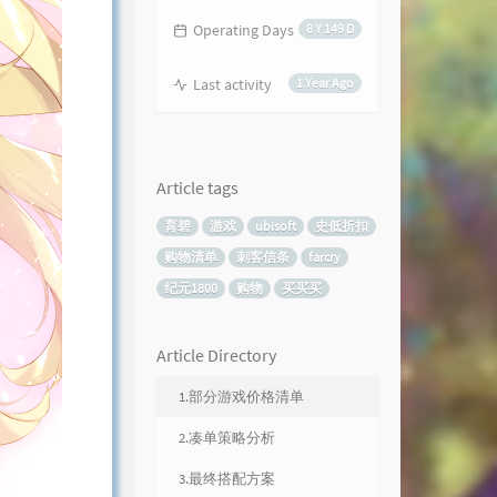
Operating Days
8 Y 149 D
Last activity
1 Year Ago
Article tags
育碧
游戏
ubisoft
史低折扣
购物清单
刺客信条
farcry
纪元1800
购物
买买买
Article Directory
1.部分游戏价格清单
2.凑单策略分析
3.最终搭配方案