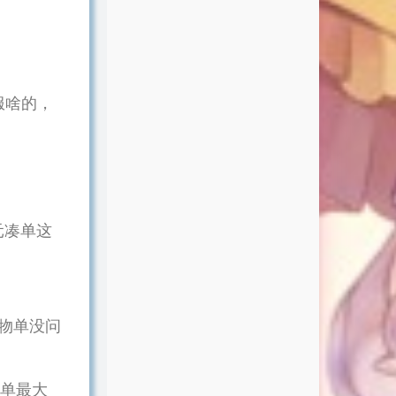
服啥的，
元凑单这
物单没问
5单最大