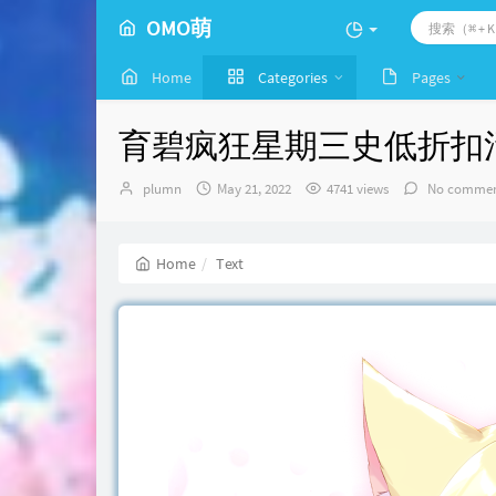
OMO萌
Home
Categories
Pages
育碧疯狂星期三史低折扣活动0
Author：
发
plumn
May 21, 2022
4741 views
No commen
布
时
间：
Home
Text