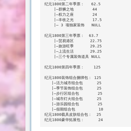
纪元1800第二年季票：   62.5

    |—群狮之地        44

    |—权力之座        24

    |—丰收之光        17.5

    |— 3 项独家装饰   NULL

纪元1800第三年季票：  63.7

    |—贸易港区       22.75

    |—旅游旺季       29.25

    |—上流生活       29.25

    |—三个专属装饰道具 NULL

纪元1800第四年季票：    125

纪元1800装饰组合捆绑包： 125

   |—活力城市组合包      25

   |—季节装饰组合包      25

   |—步行区组合包        25

   |—城市灯火组合包      25

   |—游乐园组合包        25

   |—假期组合包          10

纪元1800载具皮肤组合包：  25
