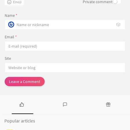
Private comment
Emoji
Name
*
🎲
Email
*
Site
Leave a Comment
P
L
R
o
a
a
Popular articles
p
t
n
u
e
d