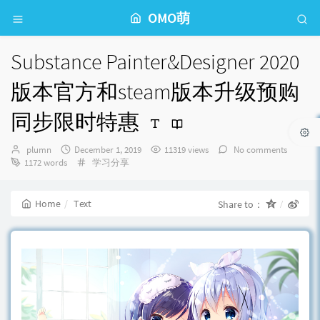
OMO萌
Substance Painter&Designer 2020
版本官方和steam版本升级预购
同步限时特惠
Author：
发
plumn
December 1, 2019
11319 views
No comments
布
Categories：
1172 words
学习分享
时
间：
Home
Text
Share to：