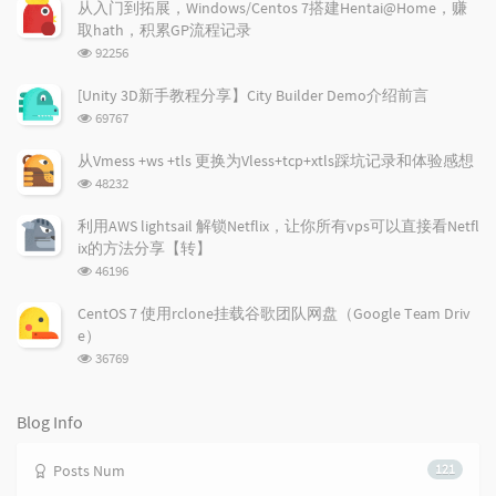
从入门到拓展，Windows/Centos 7搭建Hentai@Home，赚
l
s
o
取hath，积累GP流程记录
a
t
m
浏
92256
r
c
a
览
a
o
r
次
[Unity 3D新手教程分享】City Builder Demo介绍前言
r
数:
m
t
浏
69767
t
m
i
览
i
e
c
次
从Vmess +ws +tls 更换为Vless+tcp+xtls踩坑记录和体验感想
数:
c
n
l
浏
48232
l
t
e
览
e
次
s
s
利用AWS lightsail 解锁Netflix，让你所有vps可以直接看Netfl
数:
s
ix的方法分享【转】
浏
46196
览
次
CentOS 7 使用rclone挂载谷歌团队网盘（Google Team Driv
数:
e）
浏
36769
览
次
数:
Blog Info
Posts Num
121