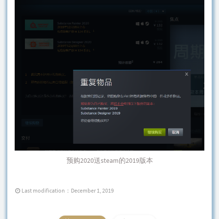
预购2020送steam的2019版本
Last modification：December 1, 2019