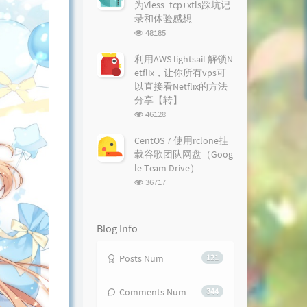
为Vless+tcp+xtls踩坑记
录和体验感想
浏
48185
览
次
利用AWS lightsail 解锁N
数:
etflix，让你所有vps可
以直接看Netflix的方法
分享【转】
浏
46128
览
次
CentOS 7 使用rclone挂
数:
载谷歌团队网盘（Goog
le Team Drive）
浏
36717
览
次
数:
Blog Info
Posts Num
121
Comments Num
344