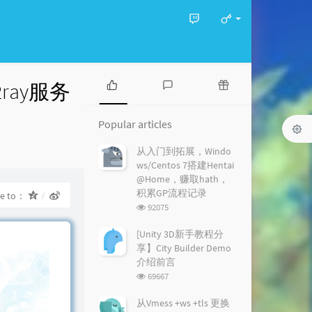
v2ray服务
P
L
R
o
a
a
Popular articles
p
t
n
u
e
d
从入门到拓展，Windo
l
s
o
ws/Centos 7搭建Hentai
a
t
m
@Home，赚取hath，
r
c
a
积累GP流程记录
re to：
a
o
r
浏
92075
r
m
t
览
t
m
i
次
[Unity 3D新手教程分
i
数:
e
c
享】City Builder Demo
c
n
l
介绍前言
l
t
e
浏
69667
e
s
s
览
s
次
从Vmess +ws +tls 更换
数: