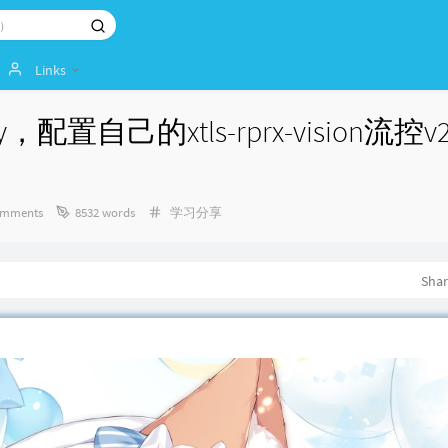
Links
ray，配置自己的xtls-rprx-vision流控
Categories：
omments
8532 words
学习分享
Sha