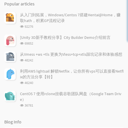
o
a
a
Popular articles
p
t
n
u
e
d
从入门到拓展，Windows/Centos 7搭建Hentai@Home，赚
l
s
o
取hath，积累GP流程记录
a
t
m
浏
92276
r
c
a
览
a
o
r
次
[Unity 3D新手教程分享】City Builder Demo介绍前言
r
数:
m
t
浏
69852
t
m
i
览
i
e
c
次
从Vmess +ws +tls 更换为Vless+tcp+xtls踩坑记录和体验感想
数:
c
n
l
浏
48242
l
t
e
览
e
次
s
s
利用AWS lightsail 解锁Netflix，让你所有vps可以直接看Netfl
数:
s
ix的方法分享【转】
浏
46240
览
次
CentOS 7 使用rclone挂载谷歌团队网盘（Google Team Driv
数:
e）
浏
36781
览
次
数:
Blog Info