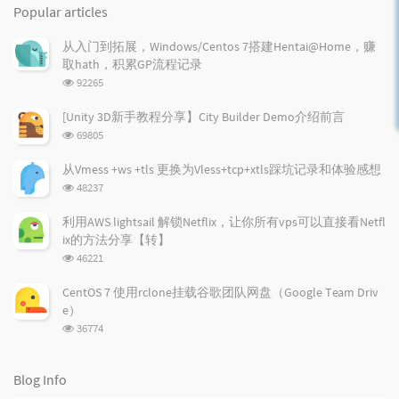
o
a
a
Popular articles
p
t
n
u
e
d
从入门到拓展，Windows/Centos 7搭建Hentai@Home，赚
l
s
o
取hath，积累GP流程记录
a
t
m
浏
92265
r
c
a
览
a
o
r
次
[Unity 3D新手教程分享】City Builder Demo介绍前言
r
数:
m
t
浏
69805
t
m
i
览
i
e
c
次
从Vmess +ws +tls 更换为Vless+tcp+xtls踩坑记录和体验感想
数:
c
n
l
浏
48237
l
t
e
览
e
次
s
s
利用AWS lightsail 解锁Netflix，让你所有vps可以直接看Netfl
数:
s
ix的方法分享【转】
浏
46221
览
次
CentOS 7 使用rclone挂载谷歌团队网盘（Google Team Driv
数:
e）
浏
36774
览
次
数:
Blog Info