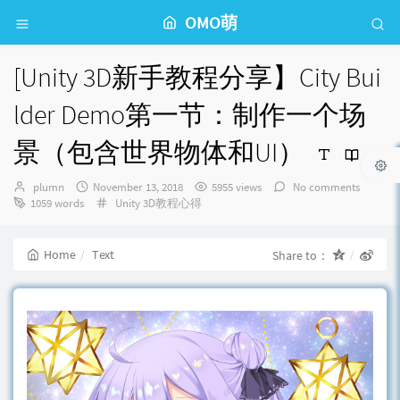
OMO萌
[Unity 3D新手教程分享】City Bui
lder Demo第一节：制作一个场
景（包含世界物体和UI）
Author：
发
plumn
November 13, 2018
5955 views
No comments
布
Categories：
1059 words
Unity 3D教程心得
时
间：
Home
Text
Share to：