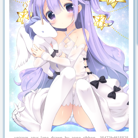
__unicorn_azur_lane_drawn_by_aono_ribbon__35472bd615525