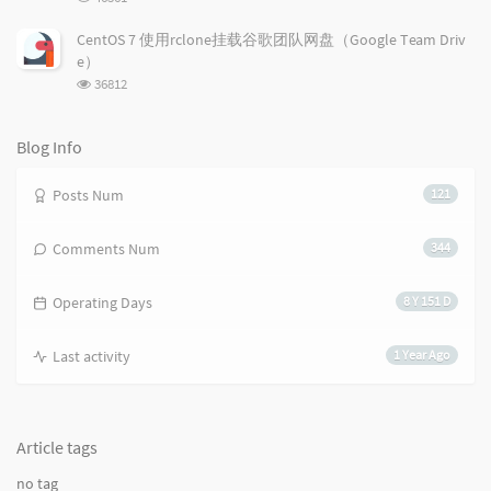
览
次
CentOS 7 使用rclone挂载谷歌团队网盘（Google Team Driv
数:
e）
浏
36812
览
次
数:
Blog Info
Posts Num
121
Comments Num
344
Operating Days
8 Y 151 D
Last activity
1 Year Ago
Article tags
no tag