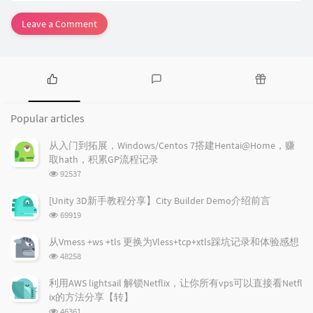
Leave a Comment
P
L
R
o
a
a
Popular articles
p
t
n
u
e
d
从入门到拓展，Windows/Centos 7搭建Hentai@Home，赚
l
s
o
取hath，积累GP流程记录
a
t
m
浏
92537
r
c
a
览
a
o
r
次
[Unity 3D新手教程分享】City Builder Demo介绍前言
r
数:
m
t
浏
69919
t
m
i
览
i
e
c
次
从Vmess +ws +tls 更换为Vless+tcp+xtls踩坑记录和体验感想
数:
c
n
l
浏
48258
l
t
e
览
e
次
s
s
利用AWS lightsail 解锁Netflix，让你所有vps可以直接看Netfl
数:
s
ix的方法分享【转】
浏
46361