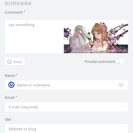
您已同意该条款
Comment
*
Private comment
Emoji
Name
*
🎲
Email
*
Site