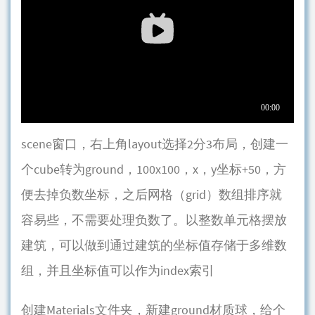
scene窗口，右上角layout选择2分3布局，创建一
个cube转为ground，100x100，x，y坐标+50，方
便去掉负数坐标，之后网格（grid）数组排序就
容易些，不需要处理负数了。以整数单元格摆放
建筑，可以做到通过建筑的坐标值存储于多维数
组，并且坐标值可以作为index索引
创建Materials文件夹，新建ground材质球，给个