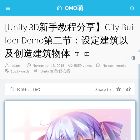
OMO萌
[Unity 3D新手教程分享】City Bui
lder Demo第二节：设定建筑以
及创造建筑物体
Author：
发
plumn
November 13, 2018
5059 views
No comments
布
Categories：
1581 words
Unity 3D教程心得
时
间：
Home
Text
Share to：