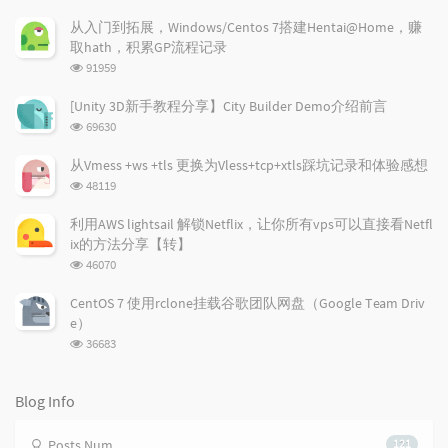
u
e
d
从入门到拓展，Windows/Centos 7搭建Hentai@Home，赚
l
s
o
取hath，积累GP流程记录
a
t
m
浏
91959
r
c
a
览
a
o
r
次
[Unity 3D新手教程分享】City Builder Demo介绍前言
r
数:
m
t
浏
69630
t
m
i
览
i
e
c
次
从Vmess +ws +tls 更换为Vless+tcp+xtls踩坑记录和体验感想
数:
c
n
l
浏
48119
l
t
e
览
e
次
s
s
利用AWS lightsail 解锁Netflix，让你所有vps可以直接看Netfl
数:
s
ix的方法分享【转】
浏
46070
览
次
CentOS 7 使用rclone挂载谷歌团队网盘（Google Team Driv
数:
e）
浏
36683
览
次
数:
Blog Info
Posts Num
121