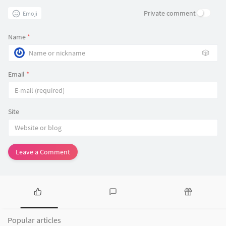
Private comment
Emoji
Name
*
🎲
Email
*
Site
Leave a Comment
P
L
R
o
a
a
Popular articles
p
t
n