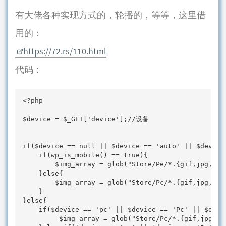
有大佬各种实现方式的，轮播的，等等，这里借
用的：
https://72.rs/110.html
代码：
<?php

$device = $_GET['device'];//设备

if($device == null || $device == 'auto' || $device 
    if(wp_is_mobile() == true){

        $img_array = glob("Store/Pe/*.{gif,jpg,png}
    }else{

        $img_array = glob("Store/Pc/*.{gif,jpg,png}
    }

}else{

    if($device == 'pc' || $device == 'Pc' || $devic
         $img_array = glob("Store/Pc/*.{gif,jpg,png