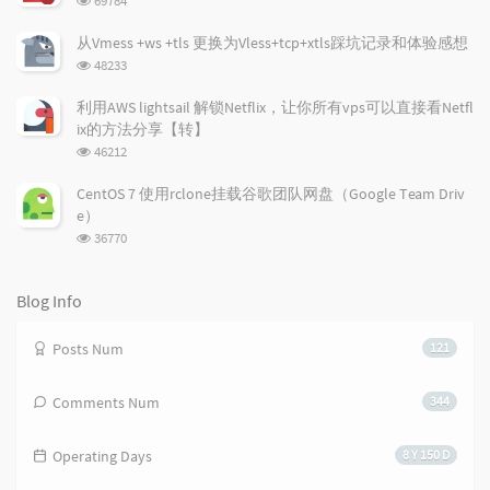
69784
t
m
i
览
i
e
c
次
从Vmess +ws +tls 更换为Vless+tcp+xtls踩坑记录和体验感想
数:
c
n
l
浏
48233
l
t
e
览
e
次
s
s
利用AWS lightsail 解锁Netflix，让你所有vps可以直接看Netfl
数:
s
ix的方法分享【转】
浏
46212
览
次
CentOS 7 使用rclone挂载谷歌团队网盘（Google Team Driv
数:
e）
浏
36770
览
次
数:
Blog Info
Posts Num
121
Comments Num
344
Operating Days
8 Y 150 D