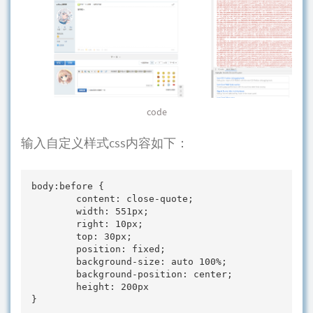
code
输入自定义样式css内容如下：
body:before {

        content: close-quote;

        width: 551px;

        right: 10px;

        top: 30px;

        position: fixed;

        background-size: auto 100%;

        background-position: center;

        height: 200px

}
