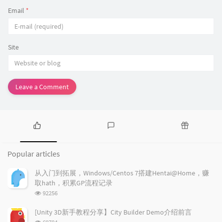
Email
*
Site
Leave a Comment
P
L
R
o
a
a
Popular articles
p
t
n
u
e
d
从入门到拓展，Windows/Centos 7搭建Hentai@Home，赚
l
s
o
取hath，积累GP流程记录
a
t
m
浏
92256
r
c
a
览
a
o
r
次
[Unity 3D新手教程分享】City Builder Demo介绍前言
r
数:
m
t
浏