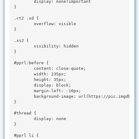
        display: none!important

}

.ct2 .sd {

        overflow: visible

}

.xs2 {

        visibility: hidden

}

#pprl:before {

        content: close-quote;

        width: 235px;

        height: 35px;

        display: block;

        margin-left: -10px;

        background-image: url(https://pic.imgdb.cn
}

#thread {

        display: none

}

#pprl li {
