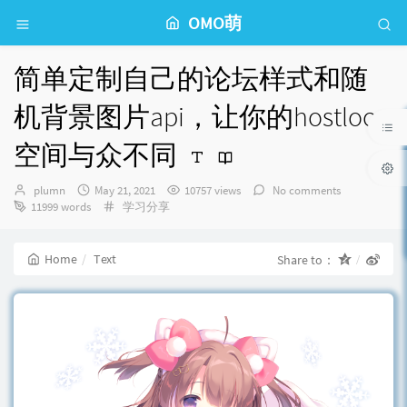
OMO萌
简单定制自己的论坛样式和随
机背景图片api，让你的hostloc
空间与众不同
Author：
发
plumn
May 21, 2021
10757 views
No comments
布
Categories：
11999 words
学习分享
时
间：
Home
Text
Share to：