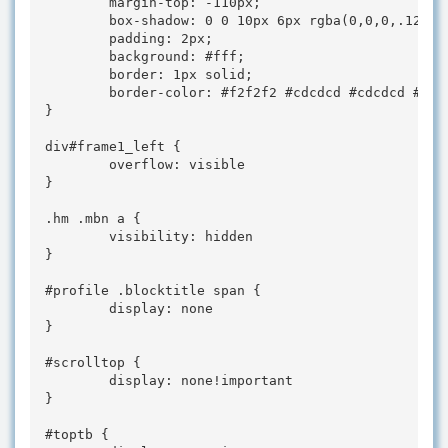
        margin-top: -110px;

        box-shadow: 0 0 10px 6px rgba(0,0,0,.12);

        padding: 2px;

        background: #fff;

        border: 1px solid;

        border-color: #f2f2f2 #cdcdcd #cdcdcd #f2f2
}

div#frame1_left {

        overflow: visible

}

.hm .mbn a {

        visibility: hidden

}

#profile .blocktitle span {

        display: none

}

#scrolltop {

        display: none!important

}

#toptb {
