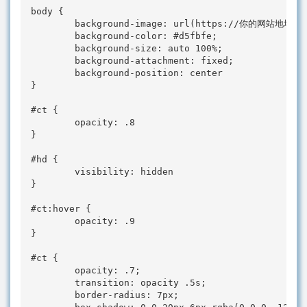
body {

        background-image: url(https://你的网站地址/api
        background-color: #d5fbfe;

        background-size: auto 100%;

        background-attachment: fixed;

        background-position: center

}

#ct {

        opacity: .8

}

#hd {

        visibility: hidden

}

#ct:hover {

        opacity: .9

}

#ct {

        opacity: .7;

        transition: opacity .5s;

        border-radius: 7px;
