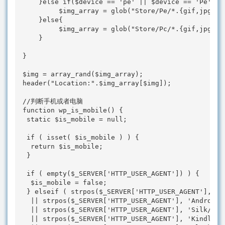
    }else if($device == 'pe' || $device == 'Pe' || 
         $img_array = glob("Store/Pe/*.{gif,jpg,png
    }else{

         $img_array = glob("Store/Pc/*.{gif,jpg,png
    }

}

$img = array_rand($img_array); 

header("Location:".$img_array[$img]);

//判断手机或者电脑

function wp_is_mobile() {

 static $is_mobile = null;

 if ( isset( $is_mobile ) ) {

  return $is_mobile;

 }

 if ( empty($_SERVER['HTTP_USER_AGENT']) ) {

  $is_mobile = false;

 } elseif ( strpos($_SERVER['HTTP_USER_AGENT'], 'M
  || strpos($_SERVER['HTTP_USER_AGENT'], 'Android')
  || strpos($_SERVER['HTTP_USER_AGENT'], 'Silk/') !
  || strpos($_SERVER['HTTP_USER_AGENT'], 'Kindle') 