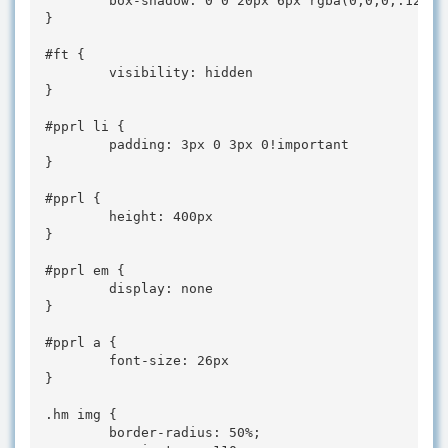
        box-shadow: 0 0 20px 6px rgba(0,0,0,.12),0 
}

#ft {

        visibility: hidden

}

#pprl li {

        padding: 3px 0 3px 0!important

}

#pprl {

        height: 400px

}

#pprl em {

        display: none

}

#pprl a {

        font-size: 26px

}

.hm img {

        border-radius: 50%;
