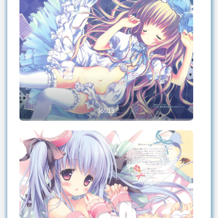
loli13