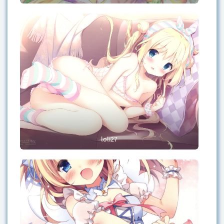
loli27