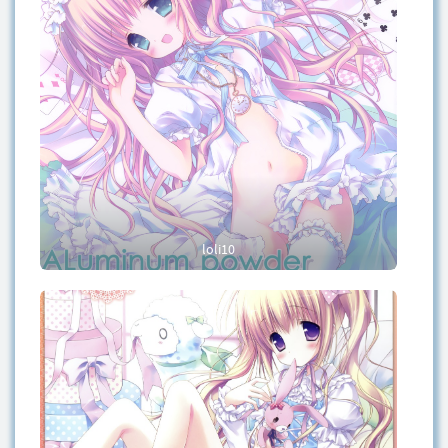
loli10