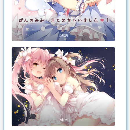
loli28
loli29