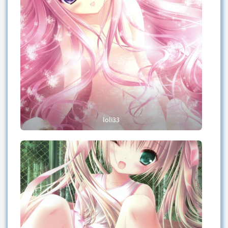
loli33