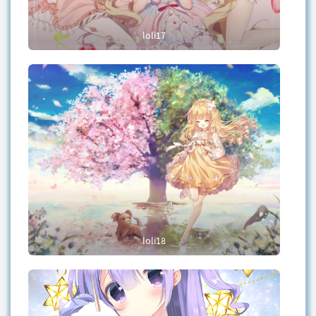
loli17
loli18