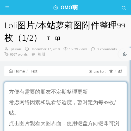
OMO萌
Loli图片/本站萝莉图附件整理99
枚（1/2）
Author：
发
plumn
December 17, 2019
15529 views
2 comments
布
Categories：
6567 words
相册
时
间：
Home
Text
Share to：
方便有需要的朋友不定期整理更新
考虑网络因素和观看舒适度，暂时定为每99枚/
贴。
点击图片观看大图界面，使用键盘方向键即可浏