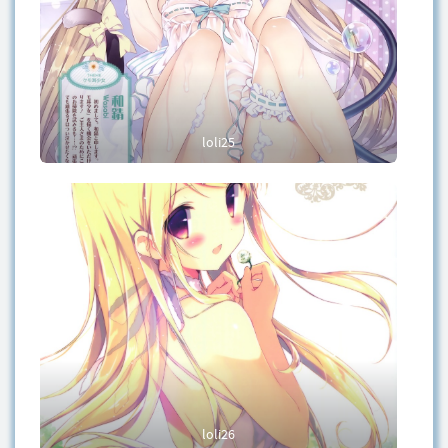
loli25
loli26