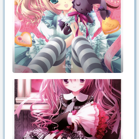
loli36