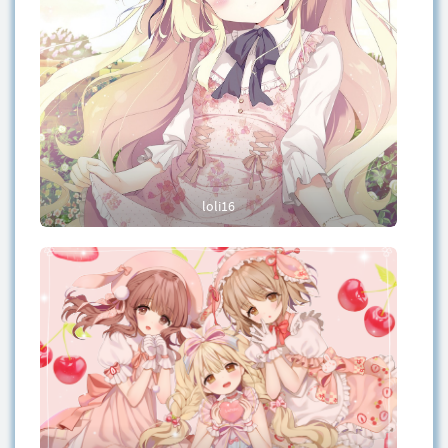
loli16