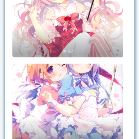
loli22