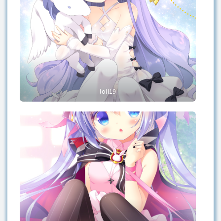
loli19