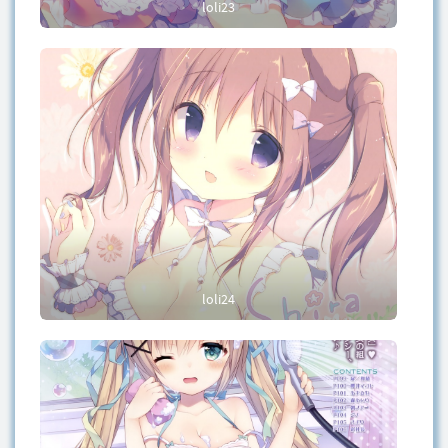
loli23
loli24