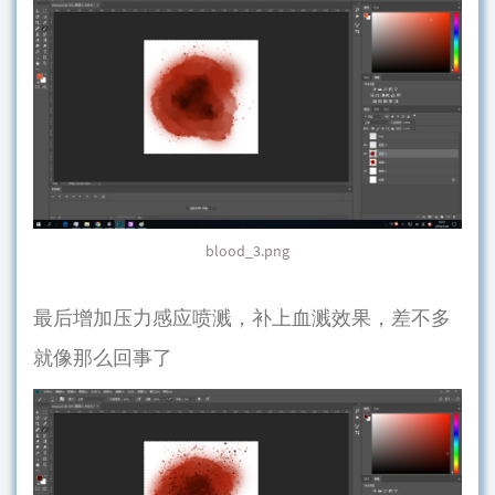
blood_3.png
最后增加压力感应喷溅，补上血溅效果，差不多
就像那么回事了