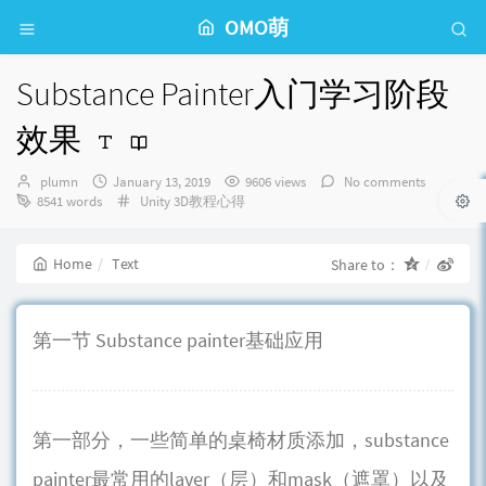
OMO萌
Substance Painter入门学习阶段
效果
Author：
发
plumn
January 13, 2019
9606 views
No comments
布
Categories：
8541 words
Unity 3D教程心得
时
间：
Home
Text
Share to：
第一节 Substance painter基础应用
第一部分，一些简单的桌椅材质添加，substance
painter最常用的layer（层）和mask（遮罩）以及