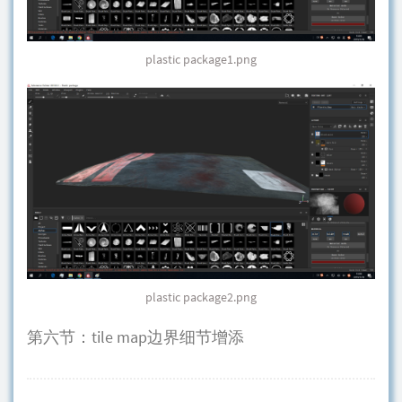
plastic package1.png
plastic package2.png
第六节：tile map边界细节增添