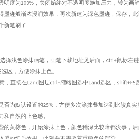
透明度为100%，关闭始终对不透明度施加压力，转为画
得墨迹般渐浓浸润效果，再次新建为深色墨迹，保存，此
个新笔刷了
图层，选择浅色涂抹画笔，画笔下载地址见后面，ctrl+鼠标左键L
隐藏选区，方便涂抹上色。
接在Land图层ctrl+缩略图选中Land选区，shift+F
是否为默认设置的25%，方便多次涂抹叠加达到比较真实
力和自然的上色感。
些的黄棕色，开始涂抹上色，颜色稍深比较暗都没事，后
体感的纸质效果，此刻并不需要着重颜色的渲染。