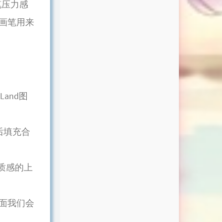
笔压力感
画笔用来
and图
5后填充合
质感的上
面我们会