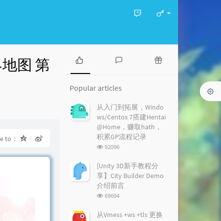
地图 第
P
L
R
o
a
a
Popular articles
p
t
n
u
e
d
从入门到拓展，Windo
l
s
o
ws/Centos 7搭建Hentai
a
t
m
@Home，赚取hath，
r
c
a
积累GP流程记录
re to：
a
o
r
浏
92096
r
m
t
览
t
m
i
次
[Unity 3D新手教程分
i
数:
e
c
享】City Builder Demo
c
n
l
介绍前言
l
t
e
浏
69694
e
s
s
览
s
次
从Vmess +ws +tls 更换
数: