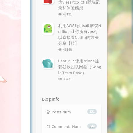
为Vless+tcp+xtls踩坑记
录和体验感想
浏
48191
览
次
利用AWS lightsail 解锁N
数:
etflix，让你所有vps可
以直接看Netflix的方法
分享【转】
浏
46148
览
次
CentOS 7 使用rclone挂
数:
载谷歌团队网盘（Goog
le Team Drive）
浏
36731
览
次
数:
Blog Info
Posts Num
121
Comments Num
344