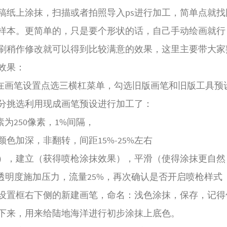
稿纸上涂抹，扫描或者拍照导入ps进行加工，简单点就找
样本。更简单的，只是要个形状的话，自己手动绘画就行
刷稍作修改就可以得到比较满意的效果，这里主要带大家
效果：
c，那么在画笔设置点选三横杠菜单，勾选旧版画笔和旧版工具
分挑选利用现成画笔预设进行加工了：
素为250像素，1%间隔，
色加深，非翻转，间距15%-25%左右
），建立（获得喷枪涂抹效果），平滑（使得涂抹更自然
透明度施加压力，流量25%，再次确认是否开启喷枪样式
设置框右下侧的新建画笔，命名：浅色涂抹，保存，记得
下来，用来给陆地海洋进行初步涂抹上底色。