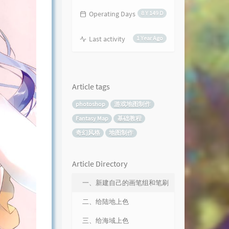
Operating Days
8 Y 149 D
Last activity
1 Year Ago
Article tags
photoshop
游戏地图制作
Fantasy Map
基础教程
奇幻风格
地图制作
Article Directory
一、新建自己的画笔组和笔刷
二、给陆地上色
三、给海域上色