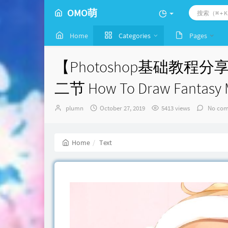
OMO萌
Home
Categories
Pages
【Photoshop基础教
二节 How To Draw Fan
Author：
发
plumn
October 27, 2019
5413 views
No com
布
时
间：
Home
Text