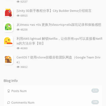
浏
92537
r
c
a
览
a
o
r
次
[Unity 3D新手教程分享】City Builder Demo介绍前言
r
数:
m
t
浏
69915
t
m
i
览
i
e
c
次
从Vmess +ws +tls 更换为Vless+tcp+xtls踩坑记录和体验感想
数:
c
n
l
浏
48258
l
t
e
览
e
次
s
s
利用AWS lightsail 解锁Netflix，让你所有vps可以直接看Netfl
数:
s
ix的方法分享【转】
浏
46360
览
次
CentOS 7 使用rclone挂载谷歌团队网盘（Google Team Driv
数:
e）
浏
36812
览
次
数:
Blog Info
Posts Num
121
Comments Num
344