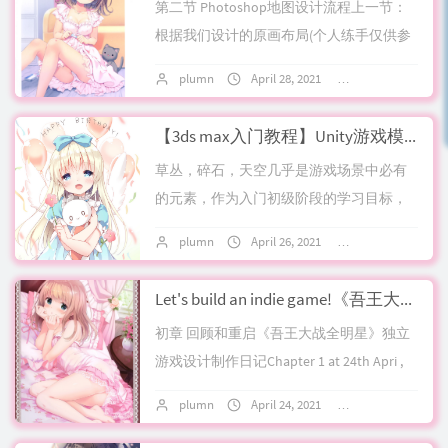
第二节 Photoshop地图设计流程上一节：
根据我们设计的原画布局(个人练手仅供参
考，节约时间，草图一枚)，绘制对应的平
plumn
April 28, 2021
No comments
面地图场景创建一个4096x40...
【3ds max入门教程】Unity游戏模型制作之草丛的搭建——第一节:3ds max一些初始推荐设置
草丛，碎石，天空几乎是游戏场景中必有
的元素，作为入门初级阶段的学习目标，
从草丛的制作入手，是个理想的选择，一
plumn
April 26, 2021
No comments
套不错的草丛贴图，可以显著改善游戏场
景表现，而...
Let's build an indie game!《吾王大战全明星》独立游戏设计制作日记 Chapter 1 - 初章: 项目回顾和重启
初章 回顾和重启《吾王大战全明星》独立
游戏设计制作日记Chapter 1 at 24th Apri ,
2021.琐事耽搁，项目重启进度如意料般延
plumn
April 24, 2021
4 comments
后，抽空...