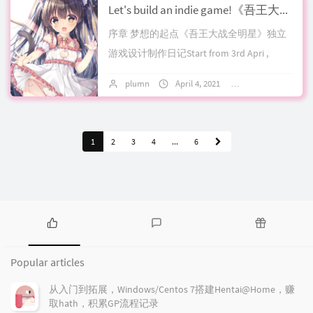
Let's build an indie game!《吾王大战全明星》独立游戏设计制作日记 Chapter 0 - 序章
序章 梦想的起点《吾王大战全明星》独立
游戏设计制作日记Start from 3rd Apri ,
2021.做出属于自己的独立游戏，一直以来
plumn
April 4, 2021
2 comments
都是很多玩家的...
1
2
3
4
...
6
P
L
R
o
a
a
Popular articles
p
t
n
u
e
d
从入门到拓展，Windows/Centos 7搭建Hentai@Home，赚
l
s
o
取hath，积累GP流程记录
a
t
m