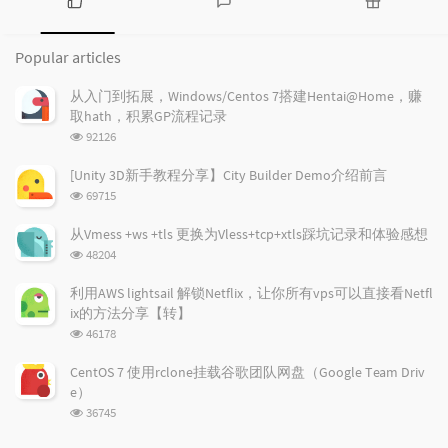
P
L
R
o
a
a
Popular articles
p
t
n
u
e
d
从入门到拓展，Windows/Centos 7搭建Hentai@Home，赚
l
s
o
取hath，积累GP流程记录
a
t
m
浏
92126
r
c
a
览
a
o
r
次
[Unity 3D新手教程分享】City Builder Demo介绍前言
r
数:
m
t
浏
69715
t
m
i
览
i
e
c
次
从Vmess +ws +tls 更换为Vless+tcp+xtls踩坑记录和体验感想
数:
c
n
l
浏
48204
l
t
e
览
e
次
s
s
利用AWS lightsail 解锁Netflix，让你所有vps可以直接看Netfl
数:
s
ix的方法分享【转】
浏
46178
览
次
CentOS 7 使用rclone挂载谷歌团队网盘（Google Team Driv
数:
e）
浏
36745
览
次