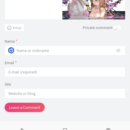
Private comment
Emoji
Name
*
🎲
Email
*
Site
Leave a Comment