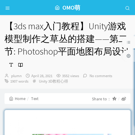
OMO萌
【3ds max入门教程】Unity游戏
模型制作之草丛的搭建——第二
节: Photoshop平面地图布局设计
Author：
发
plumn
April 28, 2021
3552 views
No comments
布
Categories：
1907 words
Unity 3D教程心得
时
间：
Home
Text
Share to：