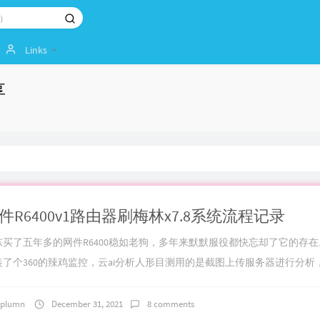
Links
享
件R6400v1路由器刷梅林x7.8系统流程记录
东买了五年多的网件R6400稳如老狗，多年来默默服役都快忘却了它的存
装了个360的辣鸡监控，云ai分析人形目测用的是截图上传服务器进行分析，本
plumn
December 31, 2021
8 comments