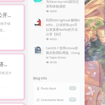
为Vless+tcp+xtls踩坑记
录和体验感想
浏
48206
Windows环境下通过python3脚本获取SharePoint公开分享文件列表，搭配Aria2多线程快速批量下载Onedrive整个分享文件夹并自动上传到Onedrive/GoogleDrive
览
次
利用AWS lightsail 解锁N
数:
拥有不错
etflix，让你所有vps可
以直接看Netflix的方法
..
分享【转】
浏
46183
览
次
CentOS 7 使用rclone挂
数:
载谷歌团队网盘（Goog
le Team Drive）
浏
36746
使用Youtube-dl/YoutubeDownloader/Mech等工具搭配aria2/ffmpeg手动下载/合并YouTube音视频
览
次
目前状况大
数:
Blog Info
Posts Num
121
Comments Num
344