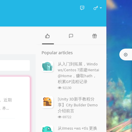
P
L
R
o
a
a
Popular articles
p
t
n
u
e
d
从入门到拓展，Windo
l
s
o
ws/Centos 7搭建Hentai
a
t
m
@Home，赚取hath，
r
c
a
积累GP流程记录
a
o
r
浏
92130
r
m
t
览
t
m
i
次
[Unity 3D新手教程分
在。近期
i
数:
e
c
享】City Builder Demo
...
c
n
l
介绍前言
l
t
e
浏
69722
e
s
s
览
s
次
从Vmess +ws +tls 更换
数: