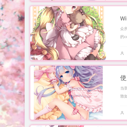
众
的
当我
致如