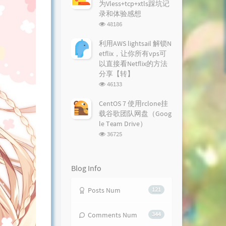
为Vless+tcp+xtls踩坑记
录和体验感想
浏
48186
览
次
利用AWS lightsail 解锁N
数:
etflix，让你所有vps可
以直接看Netflix的方法
分享【转】
浏
46133
览
次
CentOS 7 使用rclone挂
数:
载谷歌团队网盘（Goog
le Team Drive）
浏
36725
览
次
数:
Blog Info
Posts Num
121
Comments Num
344