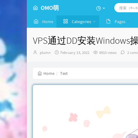
OMO萌
Home
Categories
Pages
VPS通过DD安装Windo
Author：
发
plumn
February 13, 2022
8910 views
2 com
布
时
间：
Home
Text