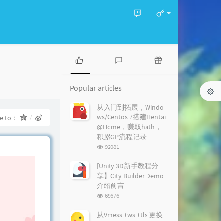
P
L
R
o
a
a
Popular articles
p
t
n
u
e
d
从入门到拓展，Windo
l
s
o
ws/Centos 7搭建Hentai
re to：
a
t
m
@Home，赚取hath，
r
c
a
积累GP流程记录
a
o
r
浏
92081
r
m
t
览
t
m
i
次
[Unity 3D新手教程分
i
数:
e
c
享】City Builder Demo
c
n
l
介绍前言
l
t
e
浏
69676
e
s
s
览
s
次
从Vmess +ws +tls 更换
数: