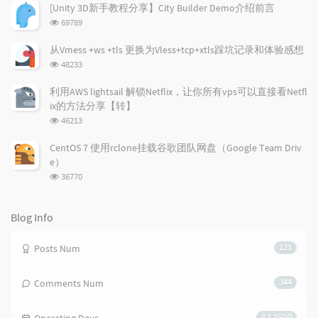
a
o
r
次
[Unity 3D新手教程分享】City Builder Demo介绍前言
r
数:
m
t
浏
69789
t
m
i
览
i
e
c
次
从Vmess +ws +tls 更换为Vless+tcp+xtls踩坑记录和体验感想
数:
c
n
l
浏
48233
l
t
e
览
e
次
s
s
利用AWS lightsail 解锁Netflix，让你所有vps可以直接看Netfl
数:
s
ix的方法分享【转】
浏
46213
览
次
CentOS 7 使用rclone挂载谷歌团队网盘（Google Team Driv
数:
e）
浏
36770
览
次
数:
Blog Info
Posts Num
121
Comments Num
344
8 Y 150 D