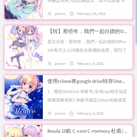
块磁盘转换为动态磁盘后，就可以新建 带
区卷（也就是无恢复的raid0模式）在此之
plumn
February 10, 2021
No commen
前，我们需要将系统盘（c盘）剩余空间
最...
【转】那些年，我們一起白嫖的Office 365
原文出处：那些年，我們一起白嫖的Office
365有不少人问微软全家桶的东西，我写了
篇文解释Office有许多版本，可以分为个人
plumn
February 3, 2021
6 comments
版/企业版。帐号有分2个...
使用rclone将google drive转存OneDrive 的一些参数配置和微软的隐藏限额简介
1、微软OneDrive 单账号/全域/api相关动态
限额策略简析1.单账号稳定1Gbps传输速度
内，2tb后就会限速，如果超速，1tb就限
plumn
February 3, 2021
9 comments
制你也是正常...
Ikoula 10欧 C-core C-memory 杜甫/独立服务器 手动dd windows 系统流程简介