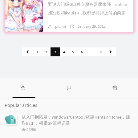
要说入门级G口独立服务器哪家强，online
2欧3欧和ikoula 4.5欧都是排得上号的两家
而ikoula注册低门槛，支付方式亲民化，活
plumn
January 29, 2021
No comment
动也多，所以关...
1
2
3
4
5
6
...
8
P
L
R
o
a
a
Popular articles
p
t
n
u
e
d
从入门到拓展，Windows/Centos 7搭建Hentai@Home，赚
l
s
o
取hath，积累GP流程记录
a
t
m
浏
92256
r
c
a
览