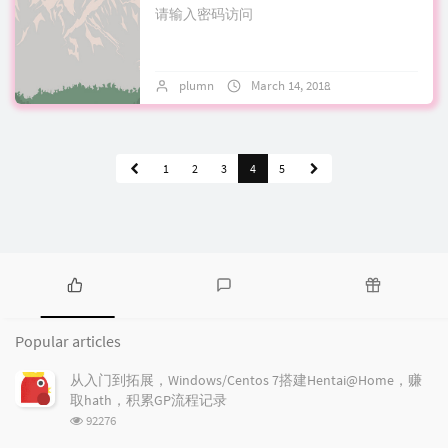
请输入密码访问
plumn
March 14, 2018
No comments
1
2
3
4
5
P
L
R
o
a
a
Popular articles
p
t
n
u
e
d
从入门到拓展，Windows/Centos 7搭建Hentai@Home，赚
l
s
o
取hath，积累GP流程记录
a
t
m
浏
92276
r
c
a
览