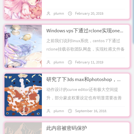
plumn
February 20, 2019
No commen
Windows vps下通过rclone实现onedrive和google team drive网盘互传文件快速拷贝（以virmach黑五小鸡为例）
之前我们说到linux系统，centos 7下通过
rclone挂载谷歌团队网盘，实现杜甫文件备
份到google team drive功能实现：也讨论过
plumn
February 11, 2019
4 comments
移动...
研究了下3ds max和photoshop，做出了第一个模型和简单的僵尸步动画
动作设计的curve editor还有极大空间提
升，部分蒙皮权重设定也有明显需要改善
的，不过这些都不要紧，毕竟过完一遍流
plumn
September 16, 2018
No comme
程，做出来了，就是好的。模型地址：...
此内容被密码保护