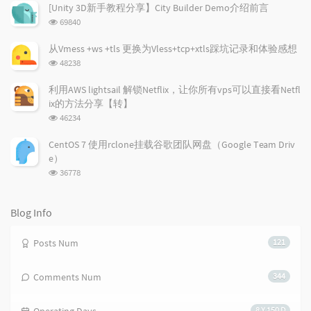
a
o
r
次
[Unity 3D新手教程分享】City Builder Demo介绍前言
r
数:
m
t
浏
69840
t
m
i
览
i
e
c
次
从Vmess +ws +tls 更换为Vless+tcp+xtls踩坑记录和体验感想
数:
c
n
l
浏
48238
l
t
e
览
e
次
s
s
利用AWS lightsail 解锁Netflix，让你所有vps可以直接看Netfl
数:
s
ix的方法分享【转】
浏
46234
览
次
CentOS 7 使用rclone挂载谷歌团队网盘（Google Team Driv
数:
e）
浏
36778
览
次
数:
Blog Info
Posts Num
121
Comments Num
344
8 Y 150 D