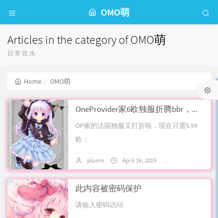
OMO萌
Articles in the category of OMO萌
日常吹水
Home
OMO萌
OneProvider家6欧独服折腾bbr，修改root密码，玩pt体验分享
OP家的法国独服又打折啦，现在只需5.99
欧：
https://oneprovider.com/order/item/dedic
plumn
April 16, 2019
2 comments
onf/49法国locati...
此内容被密码保护
请输入密码访问