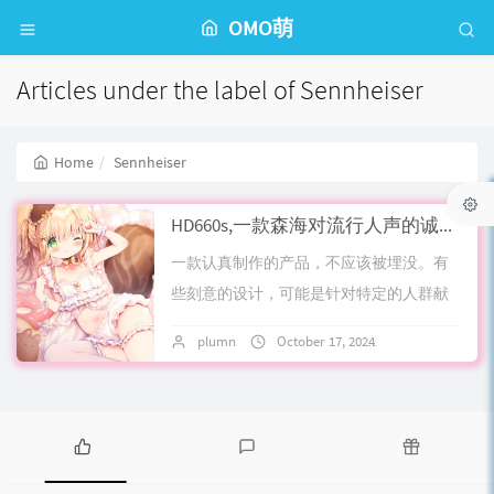
OMO萌
Articles under the label of Sennheiser
Home
Sennheiser
HD660s,一款森海对流行人声的诚意诠释之作
一款认真制作的产品，不应该被埋没。有
些刻意的设计，可能是针对特定的人群献
上的心意。森海塞尔hd660s就是这样一款
plumn
October 17, 2024
No comment
饱受争议，实则完成度极高，完全脱离出
原体...
P
L
R