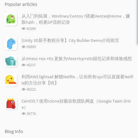
o
a
a
Popular articles
p
t
n
u
e
d
从入门到拓展，Windows/Centos 7搭建Hentai@Home，赚
l
s
o
取hath，积累GP流程记录
a
t
m
浏
92269
r
c
a
览
a
o
r
次
[Unity 3D新手教程分享】City Builder Demo介绍前言
r
数:
m
t
浏
69809
t
m
i
览
i
e
c
次
从Vmess +ws +tls 更换为Vless+tcp+xtls踩坑记录和体验感想
数:
c
n
l
浏
48237
l
t
e
览
e
次
s
s
利用AWS lightsail 解锁Netflix，让你所有vps可以直接看Netfl
数:
s
ix的方法分享【转】
浏
46222
览
次
CentOS 7 使用rclone挂载谷歌团队网盘（Google Team Driv
数:
e）
浏
36776
览
次
数:
Blog Info