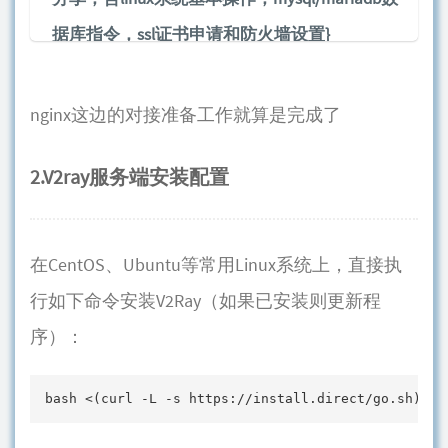
据库指令，ssl证书申请和防火墙设置}
此为自己通过centos7系统搭建typecho博客的心得分享，全文
nginx这边的对接准备工作就算是完成了
目前6部分，这是第四节点此参看下一节：SSL证...
2.V2ray服务端安装配置
在CentOS、Ubuntu等常用Linux系统上，直接执
行如下命令安装V2Ray（如果已安装则更新程
序）：
bash <(curl -L -s https://install.direct/go.sh)