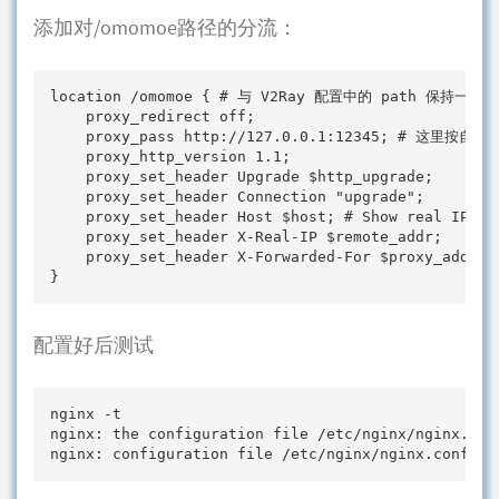
添加对/omomoe路径的分流：
location /omomoe { # 与 V2Ray 配置中的 path 
    proxy_redirect off; 

    proxy_pass http://127.0.0.1:12345; # 
    proxy_http_version 1.1; 

    proxy_set_header Upgrade $http_upgrade; 

    proxy_set_header Connection "upgrade"; 

    proxy_set_header Host $host; # Show real IP in 
    proxy_set_header X-Real-IP $remote_addr; 

    proxy_set_header X-Forwarded-For $proxy_add_x_f
}
配置好后测试
nginx -t

nginx: the configuration file /etc/nginx/nginx.conf
nginx: configuration file /etc/nginx/nginx.conf te