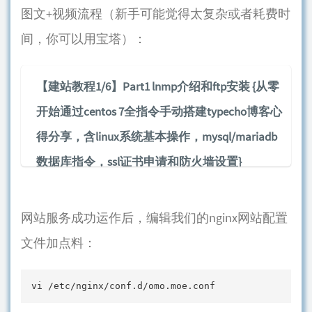
图文+视频流程（新手可能觉得太复杂或者耗费时
间，你可以用宝塔）：
【建站教程1/6】Part1 lnmp介绍和ftp安装 {从零
开始通过centos 7全指令手动搭建typecho博客心
得分享，含linux系统基本操作，mysql/mariadb
数据库指令，ssl证书申请和防火墙设置}
此为自己通过centos7系统搭建typecho博客的心得分享，全文
网站服务成功运作后，编辑我们的nginx网站配置
目前6部分，这是第一节点此参看下一节：lnmp...
文件加点料：
vi /etc/nginx/conf.d/omo.moe.conf