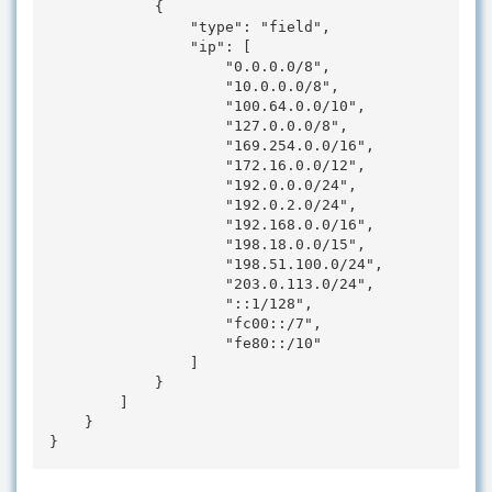
            {

                "type": "field", 

                "ip": [

                    "0.0.0.0/8", 

                    "10.0.0.0/8", 

                    "100.64.0.0/10", 

                    "127.0.0.0/8", 

                    "169.254.0.0/16", 

                    "172.16.0.0/12", 

                    "192.0.0.0/24", 

                    "192.0.2.0/24", 

                    "192.168.0.0/16", 

                    "198.18.0.0/15", 

                    "198.51.100.0/24", 

                    "203.0.113.0/24", 

                    "::1/128", 

                    "fc00::/7", 

                    "fe80::/10"

                ]

            }

        ]

    }

}