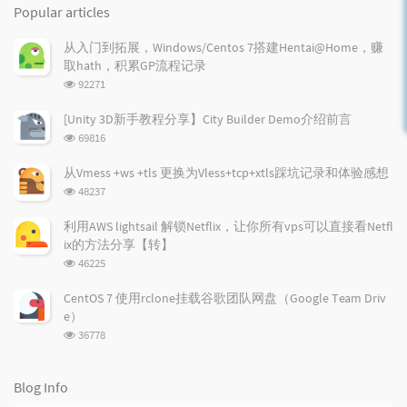
o
a
a
Popular articles
p
t
n
u
e
d
从入门到拓展，Windows/Centos 7搭建Hentai@Home，赚
l
s
o
取hath，积累GP流程记录
a
t
m
浏
92271
r
c
a
览
a
o
r
次
[Unity 3D新手教程分享】City Builder Demo介绍前言
r
数:
m
t
浏
69816
t
m
i
览
i
e
c
次
从Vmess +ws +tls 更换为Vless+tcp+xtls踩坑记录和体验感想
数:
c
n
l
浏
48237
l
t
e
览
e
次
s
s
利用AWS lightsail 解锁Netflix，让你所有vps可以直接看Netfl
数:
s
ix的方法分享【转】
浏
46225
览
次
CentOS 7 使用rclone挂载谷歌团队网盘（Google Team Driv
数:
e）
浏
36778
览
次
数:
Blog Info