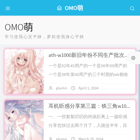
OMO萌
OMO萌
学习使我心灵平静，萝莉使我身心平静
ath-w1000新旧年份不同生产批次听感对比
一个是02年45周产的一个是06年09周产的
一个是08年第40周产的三个时期的wk都收
到了，更新了下文章。最早的是树心木
plumn
April 1, 2024
No comments
纹，类似同心圆，木纹深，手头024...
耳机听感分享第三篇：铁三角w1000,w5000,ad10,dwl5500闲谈
一、一些絮絮叨叨的闲谈距离上一篇听感
分享也快过去两个月了，入烧这半年，目
前来说想听的低端入门hifi女声耳机也差不
plumn
March 25, 2024
No comments