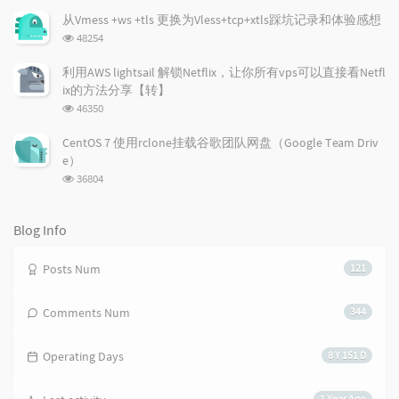
i
e
c
次
从Vmess +ws +tls 更换为Vless+tcp+xtls踩坑记录和体验感想
数:
c
n
l
浏
48254
l
t
e
览
e
次
s
s
利用AWS lightsail 解锁Netflix，让你所有vps可以直接看Netfl
数:
s
ix的方法分享【转】
浏
46350
览
次
CentOS 7 使用rclone挂载谷歌团队网盘（Google Team Driv
数:
e）
浏
36804
览
次
数:
Blog Info
Posts Num
121
Comments Num
344
Operating Days
8 Y 151 D
1 Year Ago