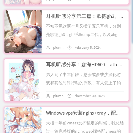
多听过了，除了akg 701这个性价比纤...
耳机听感分享第二篇：歌德gh3、gh4、hemp二代、akg k702 65th周年版和n5005
不知不觉这两个月又攒了五只耳机，分别
是歌德gh3，gh4和hemp二代，以及akg
k702 65th周年版，还有一只n5005耳塞，随
plumn
February 5, 2024
5 comments
着入烧的深入，发现...
耳机听感分享：森海HD600、ath-ad1000、达音科est112、alo 仙女座2017版、seeaudio bravery等
男人到了中年阶段，总会或多或少淡化游
戏和其他时尚行动的兴致，有人爱上了钓
鱼，有人把玩茶具，有的人就烧起了耳
plumn
November 30, 2023
1 comment
机。篇章一 : 个人听音成长回忆谈起耳机这
东西，...
Windows vps安装nginx+xray，配置自己的xtls-rprx-vision流控v2ray服务端
大概一年前vmess发挥稳定的时候，我总结
过一篇完整版的nginx web端搭配vmess的