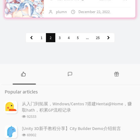
windows服务端配置教程分享现如今tls被
plumn
December 22, 2022
2 comment
突破，jarm指...
1
2
3
4
5
...
25
P
L
R
o
a
a
Popular articles
p
t
n
u
e
d
从入门到拓展，Windows/Centos 7搭建Hentai@Home，赚
l
s
o
取hath，积累GP流程记录
a
t
m
浏
92533
r
c
a
览
a
o
r
次
[Unity 3D新手教程分享】City Builder Demo介绍前言
r
数:
m
t
浏
69902
t
m
i
览