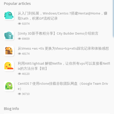
o
a
a
Popular articles
p
t
n
u
e
d
从入门到拓展，Windows/Centos 7搭建Hentai@Home，赚
l
s
o
取hath，积累GP流程记录
a
t
m
浏
92074
r
c
a
览
a
o
r
次
[Unity 3D新手教程分享】City Builder Demo介绍前言
r
数:
m
t
浏
69659
t
m
i
览
i
e
c
次
从Vmess +ws +tls 更换为Vless+tcp+xtls踩坑记录和体验感想
数:
c
n
l
浏
48174
l
t
e
览
e
次
s
s
利用AWS lightsail 解锁Netflix，让你所有vps可以直接看Netfl
数:
s
ix的方法分享【转】
浏
46120
览
次
CentOS 7 使用rclone挂载谷歌团队网盘（Google Team Driv
数:
e）
浏
36710
览
次
数:
Blog Info