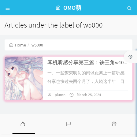
OMO萌
Articles under the label of w5000
Home
w5000
耳机听感分享第三篇：铁三角w1000,w5000,ad10,dwl5500闲谈
一、一些絮絮叨叨的闲谈距离上一篇听感
分享也快过去两个月了，入烧这半年，目
前来说想听的低端入门hifi女声耳机也差不
plumn
March 25, 2024
No comments
多听过了，除了akg 701这个性价比纤...
P
L
R