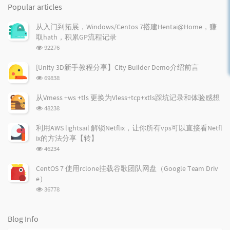
o
a
a
Popular articles
p
t
n
u
e
d
从入门到拓展，Windows/Centos 7搭建Hentai@Home，赚
l
s
o
取hath，积累GP流程记录
a
t
m
浏
92276
r
c
a
览
a
o
r
次
[Unity 3D新手教程分享】City Builder Demo介绍前言
r
数:
m
t
浏
69838
t
m
i
览
i
e
c
次
从Vmess +ws +tls 更换为Vless+tcp+xtls踩坑记录和体验感想
数:
c
n
l
浏
48238
l
t
e
览
e
次
s
s
利用AWS lightsail 解锁Netflix，让你所有vps可以直接看Netfl
数:
s
ix的方法分享【转】
浏
46234
览
次
CentOS 7 使用rclone挂载谷歌团队网盘（Google Team Driv
数:
e）
浏
36778
览
次
数:
Blog Info