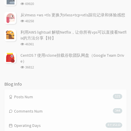
r
数:
m
t
浏
69920
t
m
i
览
i
e
c
次
从Vmess +ws +tls 更换为Vless+tcp+xtls踩坑记录和体验感想
数:
c
n
l
浏
48258
l
t
e
览
e
次
s
s
利用AWS lightsail 解锁Netflix，让你所有vps可以直接看Netfl
数:
s
ix的方法分享【转】
浏
46361
览
次
CentOS 7 使用rclone挂载谷歌团队网盘（Google Team Driv
数:
e）
浏
36812
览
次
数:
Blog Info
Posts Num
121
Comments Num
344
Operating Days
8 Y 151 D