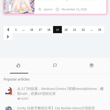
建筑时，我们一般通过点击鼠标左键部署
plumn
November 13, 2018
No comme
这通常采用发射一条射线，将...
1
...
16
17
18
19
20
21
22
...
25
P
L
R
o
a
a
Popular articles
p
t
n
u
e
d
从入门到拓展，Windows/Centos 7搭建Hentai@Home，赚
l
s
o
取hath，积累GP流程记录
a
t
m
浏
92537
r
c
a
览
a
o
r
次
[Unity 3D新手教程分享】City Builder Demo介绍前言