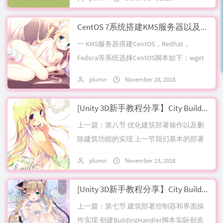
CentOS 7系统搭建KMS服务器以及Virmach VPS如何KMS激活win2012 R2 DataCenter之类版本
一 KMS服务器搭建CentOS，Redhat，
Fedora等系统选择CentOS脚本如下：wget
https://raw.githubusercont...
plumn
November 28, 2018
No comme
[Unity 3D新手教程分享】City Builder Demo第八节：优化建筑部署操作以及删除建筑功能的实现【结束篇】
上一篇：第八节 优化建筑部署操作以及删
除建筑功能的实现 上一节我们基本的部署
建筑功能和endturn功能已经实现，这破游
plumn
November 13, 2018
No comme
戏差不多可以玩了，不过还有一些细节...
[Unity 3D新手教程分享】City Builder Demo第七节：设定建筑部署控制器和基本界面操作
上一篇：第七节 建筑部署控制器和界面操
作实现 创建BuildingHandler脚本实际创造