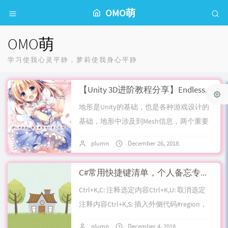
OMO萌
OMO萌
学习使我心灵平静，萝莉使我身心平静
【Unity 3D进阶教程分享】EndlessTerrain无限地形搭建 简介：全代码搭建地形，熟悉mesh网格绘制原理
地形是Unity的基础，也是各种游戏设计的
基础，地形中涉及到Mesh信息，两个重要
的组件：meshFilter和meshRenderer在今
plumn
December 26, 2018
No comme
后日常是需要经...
C#常用快捷键清单，个人备忘专用，持续更新
Ctrl+K,C: 注释选定内容Ctrl+K,U: 取消选定
注释内容Ctrl+K,S: 插入外侧代码#region，
for，if，else之类的Ctrl+...
plumn
December 4, 2018
No commen