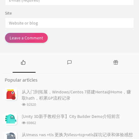
Site
Leave a Comment
P
L
R
o
a
a
Popular articles
p
t
n
u
e
d
从入门到拓展，Windows/Centos 7搭建Hentai@Home，赚
l
s
o
取hath，积累GP流程记录
a
t
m
浏
92520
r
c
a
览
a
o
r
次
[Unity 3D新手教程分享】City Builder Demo介绍前言
r
数:
m
t
浏
69862
t
m
i
览
i
e
c
次
从Vmess +ws +tls 更换为Vless+tcp+xtls踩坑记录和体验感想
数: