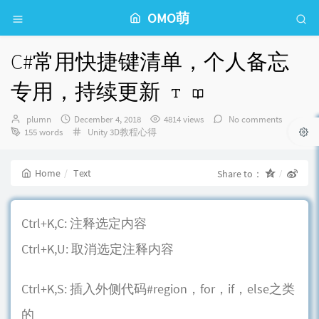
OMO萌
C#常用快捷键清单，个人备忘
专用，持续更新
Author：
发
plumn
December 4, 2018
4814 views
No comments
布
Categories：
155 words
Unity 3D教程心得
时
间：
Home
Text
Share to：
Ctrl+K,C: 注释选定内容
Ctrl+K,U: 取消选定注释内容
Ctrl+K,S: 插入外侧代码#region，for，if，else之类
的