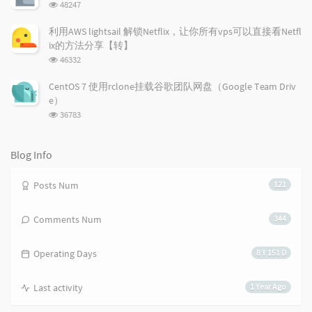
c
n
l
浏
48247
l
t
e
览
e
次
s
s
利用AWS lightsail 解锁Netflix，让你所有vps可以直接看Netfl
数:
s
ix的方法分享【转】
浏
46332
览
次
CentOS 7 使用rclone挂载谷歌团队网盘（Google Team Driv
数:
e）
浏
36783
览
次
数:
Blog Info
Posts Num
121
Comments Num
344
Operating Days
8 Y 151 D
Last activity
1 Year Ago