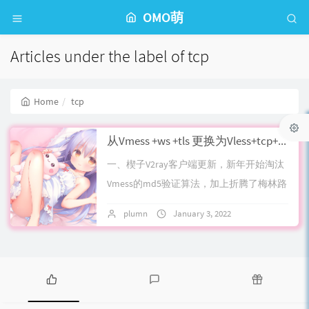
OMO萌
Articles under the label of tcp
Home
tcp
从Vmess +ws +tls 更换为Vless+tcp+xtls踩坑记录和体验感想
一、楔子V2ray客户端更新，新年开始淘汰
Vmess的md5验证算法，加上折腾了梅林路
由系统发现vmess只能跑个20mbps，终于
plumn
January 3, 2022
17 comments
有了些动力关注下最新的...
P
L
R