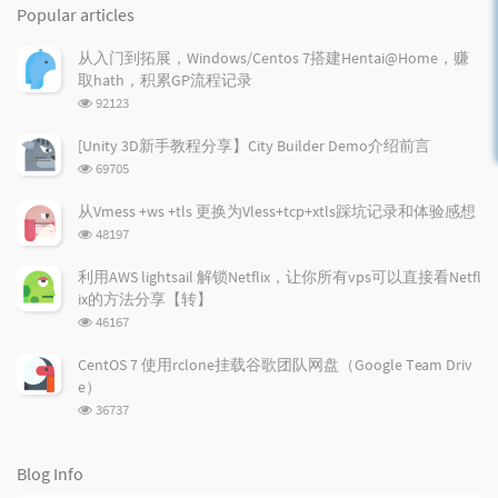
o
a
a
Popular articles
p
t
n
u
e
d
从入门到拓展，Windows/Centos 7搭建Hentai@Home，赚
l
s
o
取hath，积累GP流程记录
a
t
m
浏
92123
r
c
a
览
a
o
r
次
[Unity 3D新手教程分享】City Builder Demo介绍前言
r
数:
m
t
浏
69705
t
m
i
览
i
e
c
次
从Vmess +ws +tls 更换为Vless+tcp+xtls踩坑记录和体验感想
数:
c
n
l
浏
48197
l
t
e
览
e
次
s
s
利用AWS lightsail 解锁Netflix，让你所有vps可以直接看Netfl
数:
s
ix的方法分享【转】
浏
46167
览
次
CentOS 7 使用rclone挂载谷歌团队网盘（Google Team Driv
数:
e）
浏
36737
览
次
数:
Blog Info