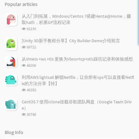
o
a
a
Popular articles
p
t
n
u
e
d
从入门到拓展，Windows/Centos 7搭建Hentai@Home，赚
l
s
o
取hath，积累GP流程记录
a
t
m
浏
92130
r
c
a
览
a
o
r
次
[Unity 3D新手教程分享】City Builder Demo介绍前言
r
数:
m
t
浏
69722
t
m
i
览
i
e
c
次
从Vmess +ws +tls 更换为Vless+tcp+xtls踩坑记录和体验感想
数:
c
n
l
浏
48206
l
t
e
览
e
次
s
s
利用AWS lightsail 解锁Netflix，让你所有vps可以直接看Netfl
数:
s
ix的方法分享【转】
浏
46182
览
次
CentOS 7 使用rclone挂载谷歌团队网盘（Google Team Driv
数:
e）
浏
36746
览
次
数:
Blog Info