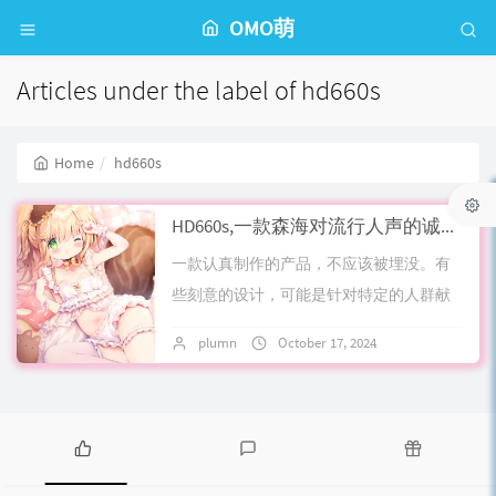
OMO萌
Articles under the label of hd660s
Home
hd660s
HD660s,一款森海对流行人声的诚意诠释之作
一款认真制作的产品，不应该被埋没。有
些刻意的设计，可能是针对特定的人群献
上的心意。森海塞尔hd660s就是这样一款
plumn
October 17, 2024
No comment
饱受争议，实则完成度极高，完全脱离出
原体...
P
L
R