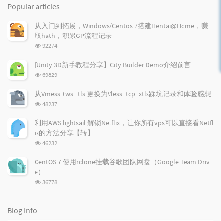
o
a
a
Popular articles
p
t
n
u
e
d
从入门到拓展，Windows/Centos 7搭建Hentai@Home，赚
l
s
o
取hath，积累GP流程记录
a
t
m
浏
92274
r
c
a
览
a
o
r
次
[Unity 3D新手教程分享】City Builder Demo介绍前言
r
数:
m
t
浏
69829
t
m
i
览
i
e
c
次
从Vmess +ws +tls 更换为Vless+tcp+xtls踩坑记录和体验感想
数:
c
n
l
浏
48237
l
t
e
览
e
次
s
s
利用AWS lightsail 解锁Netflix，让你所有vps可以直接看Netfl
数:
s
ix的方法分享【转】
浏
46232
览
次
CentOS 7 使用rclone挂载谷歌团队网盘（Google Team Driv
数:
e）
浏
36778
览
次
数:
Blog Info