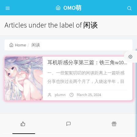
OMO萌
Articles under the label of 闲谈
Home
闲谈
耳机听感分享第三篇：铁三角w1000,w5000,ad10,dwl5500闲谈
一、一些絮絮叨叨的闲谈距离上一篇听感
分享也快过去两个月了，入烧这半年，目
前来说想听的低端入门hifi女声耳机也差不
plumn
March 25, 2024
No comments
多听过了，除了akg 701这个性价比纤...
P
L
R