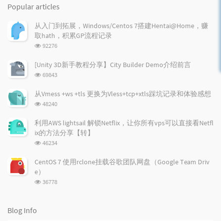
o
a
a
Popular articles
p
t
n
u
e
d
从入门到拓展，Windows/Centos 7搭建Hentai@Home，赚
l
s
o
取hath，积累GP流程记录
a
t
m
浏
92276
r
c
a
览
a
o
r
次
[Unity 3D新手教程分享】City Builder Demo介绍前言
r
数:
m
t
浏
69843
t
m
i
览
i
e
c
次
从Vmess +ws +tls 更换为Vless+tcp+xtls踩坑记录和体验感想
数:
c
n
l
浏
48240
l
t
e
览
e
次
s
s
利用AWS lightsail 解锁Netflix，让你所有vps可以直接看Netfl
数:
s
ix的方法分享【转】
浏
46234
览
次
CentOS 7 使用rclone挂载谷歌团队网盘（Google Team Driv
数:
e）
浏
36778
览
次
数:
Blog Info