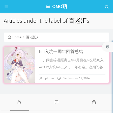
OMO萌
Articles under the label of 百老汇s
Home
百老汇s
hifi入坑一周年回首总结
一、闲言碎语距离去年8月份在hi交吧购入
est112入坑hifi以来，一年有余。这期间各
种品鉴研究耳机hifi知识，有过踩坑，更多
plumn
September 11, 2024
4 commen
的是欣赏过各种美好的声音...
P
L
R