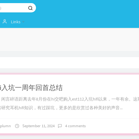
Links
ifi入坑一周年回首总结
闲言碎语距离去年8月份在hi交吧购入est112入坑hifi以来，一年有余。
研究耳机hifi知识，有过踩坑，更多的是欣赏过各种美好的声音...
plumn
September 11, 2024
4 comments