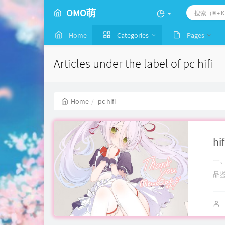
OMO萌
Home
Categories
Pages
Articles under the label of pc hifi
Home
pc hifi
h
一、
品鉴