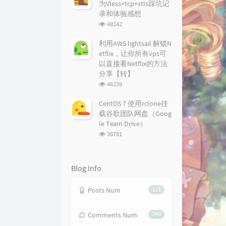
为Vless+tcp+xtls踩坑记
录和体验感想
浏
48242
览
次
利用AWS lightsail 解锁N
数:
etflix，让你所有vps可
以直接看Netflix的方法
分享【转】
浏
46239
览
次
CentOS 7 使用rclone挂
数:
载谷歌团队网盘（Goog
le Team Drive）
浏
36781
览
次
数:
Blog Info
Posts Num
121
Comments Num
344