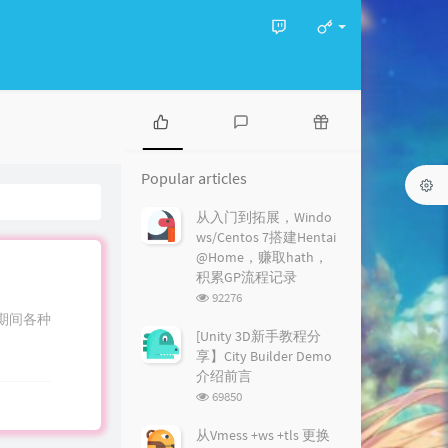
P
L
R
o
a
a
Popular articles
p
t
n
u
e
d
从入门到拓展，Windo
l
s
o
ws/Centos 7搭建Hentai
a
t
m
@Home，赚取hath，
r
c
a
积累GP流程记录
a
o
r
浏
92276
r
m
t
览
这期间各种
t
m
i
次
[Unity 3D新手教程分
i
数:
e
c
享】City Builder Demo
c
n
l
介绍前言
l
t
e
浏
69850
e
s
s
览
s
次
从Vmess +ws +tls 更换
数: