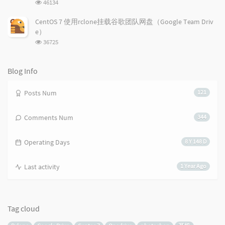
浏
46134
览
次
CentOS 7 使用rclone挂载谷歌团队网盘（Google Team Driv
数:
e）
浏
36725
览
次
数:
Blog Info
Posts Num
121
Comments Num
344
Operating Days
8 Y 148 D
Last activity
1 Year Ago
Tag cloud