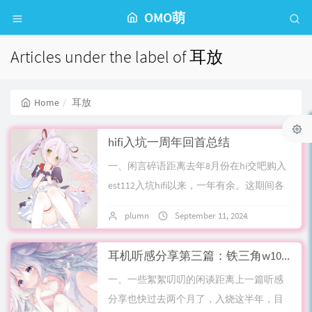
OMO萌
Articles under the label of 耳放
Home
耳放
hifi入坑一周年回首总结
一、闲言碎语距离去年8月份在hi交吧购入
est112入坑hifi以来，一年有余。这期间各
种品鉴研究耳机hifi知识，有过踩坑，更多
plumn
September 11, 2024
4 commen
的是欣赏过各种美好的声音...
耳机听感分享第三篇：铁三角w1000,w5000,ad10,dwl5500闲谈
一、一些絮絮叨叨的闲谈距离上一篇听感
分享也快过去两个月了，入烧这半年，目