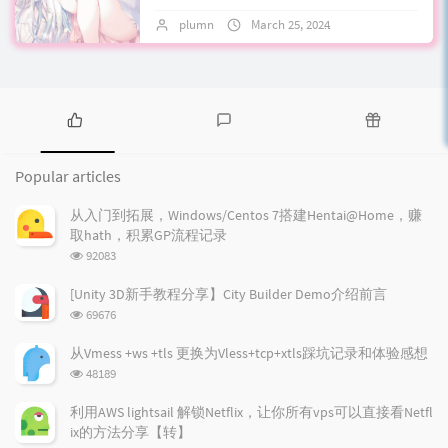
前来说想听的低端入门hifi女声耳机也差不
plumn
March 25, 2024
No comments
多听过了，除了akg 701这个性价比纤...
P
L
R
o
a
a
Popular articles
p
t
n
u
e
d
从入门到拓展，Windows/Centos 7搭建Hentai@Home，赚
l
s
o
取hath，积累GP流程记录
a
t
m
浏
92083
r
c
a
览
a
o
r
次
[Unity 3D新手教程分享】City Builder Demo介绍前言
r
数:
m
t
浏
69676
t
m
i
览
i
e
c
次
从Vmess +ws +tls 更换为Vless+tcp+xtls踩坑记录和体验感想
数:
c
n
l
浏
48189
l
t
e
览
e
次
s
s
利用AWS lightsail 解锁Netflix，让你所有vps可以直接看Netfl
数:
s
ix的方法分享【转】